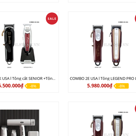
SALE
COMBO 2K USA l Tông cắt SENIOR +Tông viền DETAILER PRO LI
6.500.000₫
5.980.000₫
-8%
-8%