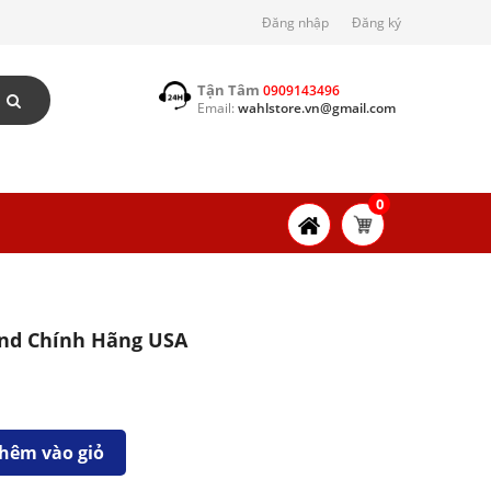
Đăng nhập
Đăng ký
Tận Tâm
0909143496
Email:
wahlstore.vn@gmail.com
0
end Chính Hãng USA
hêm vào giỏ