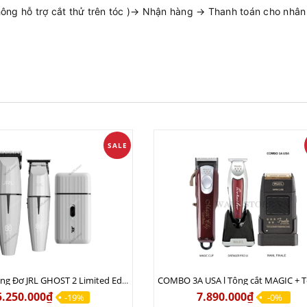
ng hỗ trợ cắt thử trên tóc )→ Nhận hàng → Thanh toán cho nhân v
SALE
Combo Tông Đơ JRL GHOST 2 Limited Edition Chính Hãng USA
5.250.000₫
7.890.000₫
-19%
-0%