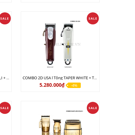
SALE
SALE
COMBO 2E USA l Tông LEGEND PRO LI + Tông MAGIC CLIP
COMBO 2D USA l Tông TAPER WHITE + Tông MAGIC CLIP
5.280.000₫
-4%
SALE
SALE