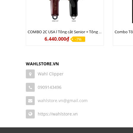
COMBO 2C USA l Tông cắt Senior + Tông cắt Magic clip
6.440.000₫
-7%
WAHLSTORE.VN
Wahl Clipper
0909143496
wahlstore.vn@gmail.com
https://wahlstore.vn