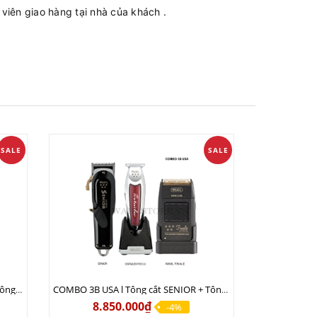
iên giao hàng tại nhà của khách .
SALE
SALE
COMBO 3A USA l Tông cắt MAGIC + Tông viền DETAILER PRO LI + Cạo khô FINALE
COMBO 3B USA l Tông cắt SENIOR + Tông viền DETAILER PRO LI + Cạo khô FINALE
8.850.000₫
-4%