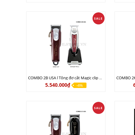
SALE
COMBO 2B USA l Tông đơ cắt Magic clip Red + Tông đơ viền Detailer Pro Li
5.540.000₫
-4%
SALE