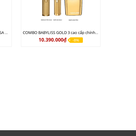
COMBO 2S USA l Tông cắt LEGEND USA CÓ DÂY 220V + Tông pin MAGIC CLIP
COMBO BABYLISS GOLD 3 cao cấp chính hãng
10.390.000₫
-8%