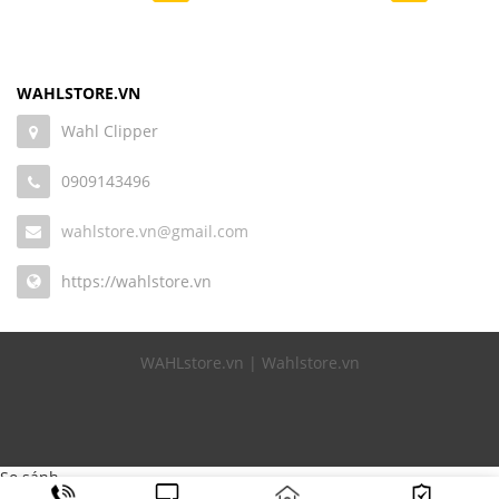
WAHLSTORE.VN
Wahl Clipper
0909143496
wahlstore.vn@gmail.com
https://wahlstore.vn
WAHLstore.vn | Wahlstore.vn
So sánh