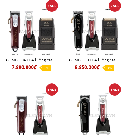
SALE
SALE
COMBO 3A USA l Tông cắt MAGIC + Tông viền DETAILER PRO LI + Cạo khô FINALE
COMBO 3B USA l Tông cắt SENIOR + Tông viền DETAILER PRO LI + Cạo khô FINALE
7.890.000₫
8.850.000₫
-0%
-4%
SALE
SALE