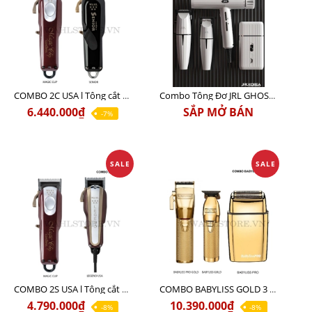
COMBO 2C USA l Tông cắt Senior + Tông cắt Magic clip
Combo Tông Đơ JRL GHOST 3 Limited Edition Chính Hãng USA
6.440.000₫
SẮP MỞ BÁN
-7%
SALE
SALE
COMBO 2S USA l Tông cắt LEGEND USA CÓ DÂY 220V + Tông pin MAGIC CLIP
COMBO BABYLISS GOLD 3 cao cấp chính hãng
4.790.000₫
10.390.000₫
-8%
-8%