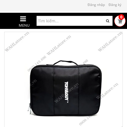
Đăng nhập
Đăng ký
0
MENU