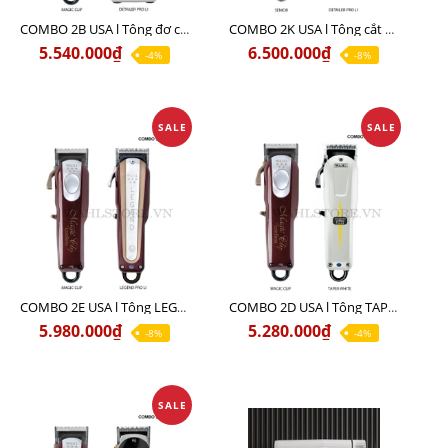
COMBO 2B USA l Tông đơ cắt Magic clip Red + Tông đơ viền Detailer Pro Li
COMBO 2K USA l Tông cắt SENIOR +Tông viền DETAILER PRO LI
5.540.000₫
6.500.000₫
-4%
-8%
SALE
SALE
COMBO 2E USA l Tông LEGEND PRO LI + Tông MAGIC CLIP
COMBO 2D USA l Tông TAPER WHITE + Tông MAGIC CLIP
5.980.000₫
5.280.000₫
-8%
-4%
SALE