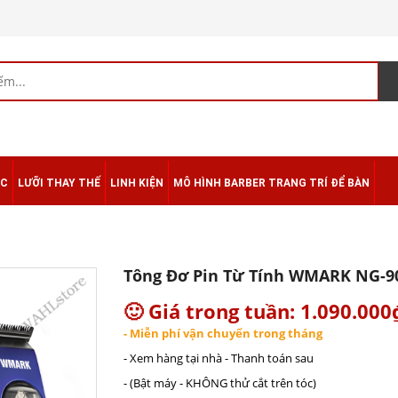
ÁC
LƯỠI THAY THẾ
LINH KIỆN
MÔ HÌNH BARBER TRANG TRÍ ĐỂ BÀN
Tông Đơ Pin Từ Tính WMARK NG-9
🙂 Giá trong tuần: 1.090.000
- Miễn phí vận chuyển trong tháng
- Xem hàng tại nhà - Thanh toán sau
- (Bật máy - KHÔNG thử cắt trên tóc)