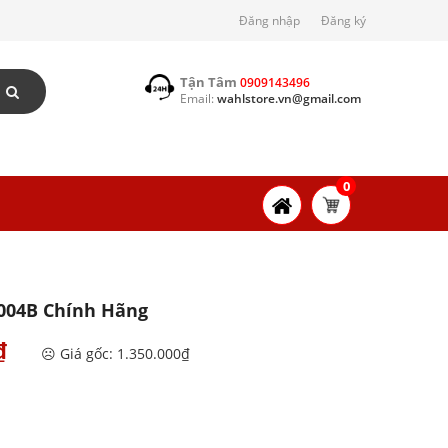
Đăng nhập
Đăng ký
Tận Tâm
0909143496
Email:
wahlstore.vn@gmail.com
0
004B Chính Hãng
₫
☹️ Giá gốc: 1.350.000₫