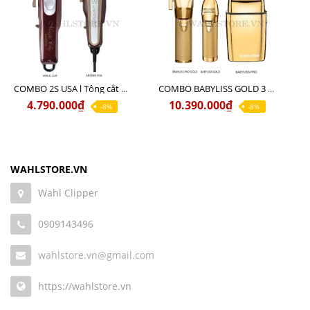
COMBO 2S USA l Tông cắt LEGEND USA CÓ DÂY 220V + Tông pin MAGIC CLIP
COMBO BABYLISS GOLD 3 cao cấp chính hãng
4.790.000₫
10.390.000₫
-8%
-8%
WAHLSTORE.VN
Wahl Clipper
0909143496
wahlstore.vn@gmail.com
https://wahlstore.vn