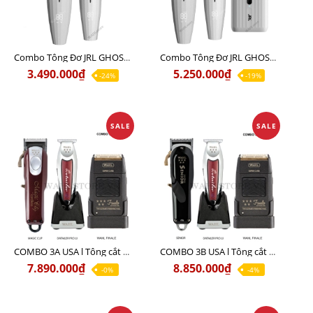
Combo Tông Đơ JRL GHOST 1 Limited Edition Chính Hãng USA
Combo Tông Đơ JRL GHOST 2 Limited Edition Chính Hãng USA
3.490.000₫
5.250.000₫
-24%
-19%
SALE
SALE
COMBO 3A USA l Tông cắt MAGIC + Tông viền DETAILER PRO LI + Cạo khô FINALE
COMBO 3B USA l Tông cắt SENIOR + Tông viền DETAILER PRO LI + Cạo khô FINALE
7.890.000₫
8.850.000₫
-0%
-4%