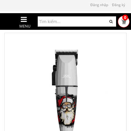
Đăng nhập
Đăng ký
0
MENU