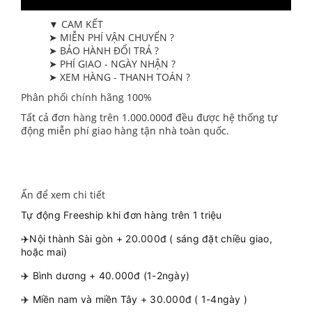
▼ CAM KẾT
➤ MIỄN PHÍ VẬN CHUYỂN ?
➤ BẢO HÀNH ĐỔI TRẢ ?
➤ PHÍ GIAO - NGÀY NHẬN ?
➤ XEM HÀNG - THANH TOÁN ?
Phân phối chính hãng 100%
Tất cả đơn hàng trên 1.000.000đ đều được hệ thống tự
động miễn phí giao hàng tận nhà toàn quốc.
Ấn để xem chi tiết
Tự động Freeship khi đơn hàng trên 1 triệu
✈️Nội thành Sài gòn + 20.000đ ( sáng đặt chiều giao,
hoặc mai)
✈️ Bình dương + 40.000đ (1-2ngày)
✈️ Miền nam và miền Tây + 30.000đ ( 1-4ngày )