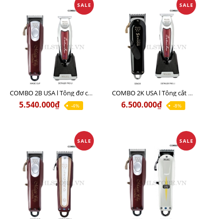
SALE
SALE
COMBO 2B USA l Tông đơ cắt Magic clip Red + Tông đơ viền Detailer Pro Li
COMBO 2K USA l Tông cắt SENIOR +Tông viền DETAILER PRO LI
5.540.000₫
6.500.000₫
-4%
-8%
SALE
SALE