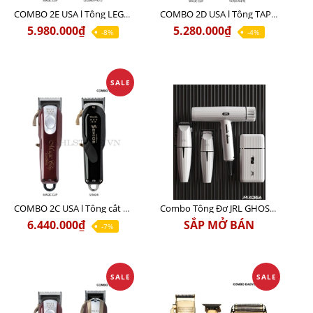
COMBO 2E USA l Tông LEGEND PRO LI + Tông MAGIC CLIP
COMBO 2D USA l Tông TAPER WHITE + Tông MAGIC CLIP
5.980.000₫
5.280.000₫
-8%
-4%
SALE
COMBO 2C USA l Tông cắt Senior + Tông cắt Magic clip
Combo Tông Đơ JRL GHOST 3 Limited Edition Chính Hãng USA
6.440.000₫
SẮP MỞ BÁN
-7%
SALE
SALE