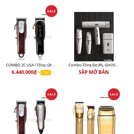
SALE
COMBO 2C USA l Tông cắt Senior + Tông cắt Magic clip
Combo Tông Đơ JRL GHOST 3 Limited Edition Chính Hãng USA
6.440.000₫
SẮP MỞ BÁN
-7%
SALE
SALE