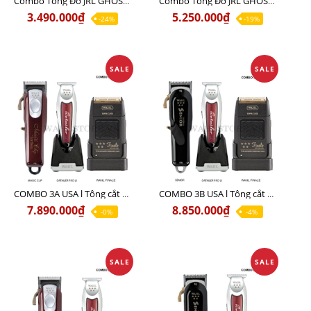
Combo Tông Đơ JRL GHOST 1 Limited Edition Chính Hãng USA
Combo Tông Đơ JRL GHOST 2 Limited Edition Chính Hãng USA
3.490.000₫
5.250.000₫
-24%
-19%
SALE
SALE
COMBO 3A USA l Tông cắt MAGIC + Tông viền DETAILER PRO LI + Cạo khô FINALE
COMBO 3B USA l Tông cắt SENIOR + Tông viền DETAILER PRO LI + Cạo khô FINALE
7.890.000₫
8.850.000₫
-0%
-4%
SALE
SALE