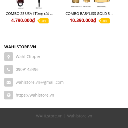
COMBO 2S USA l Tông cắt LEGEND USA CÓ DÂY 220V + Tông pin MAGIC CLIP
COMBO BABYLISS GOLD 3 cao cấp chính hãng
4.790.000₫
10.390.000₫
-8%
-8%
WAHLSTORE.VN
Wahl Clipper
0909143496
wahlstore.vn@gmail.com
https://wahlstore.vn
WAHLstore.vn | Wahlstore.vn