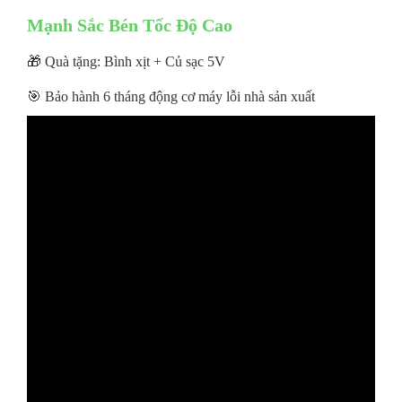
Mạnh Sắc Bén Tốc Độ Cao
🎁 Quà tặng: Bình xịt + Củ sạc 5V
🎯 Bảo hành 6 tháng động cơ máy lỗi nhà sản xuất