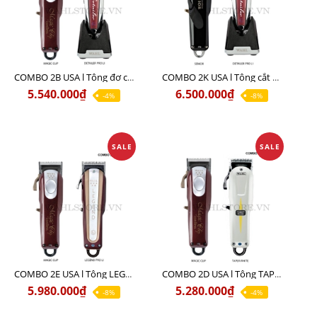
COMBO 2B USA l Tông đơ cắt Magic clip Red + Tông đơ viền Detailer Pro Li
COMBO 2K USA l Tông cắt SENIOR +Tông viền DETAILER PRO LI
5.540.000₫
6.500.000₫
-4%
-8%
SALE
SALE
COMBO 2E USA l Tông LEGEND PRO LI + Tông MAGIC CLIP
COMBO 2D USA l Tông TAPER WHITE + Tông MAGIC CLIP
5.980.000₫
5.280.000₫
-8%
-4%