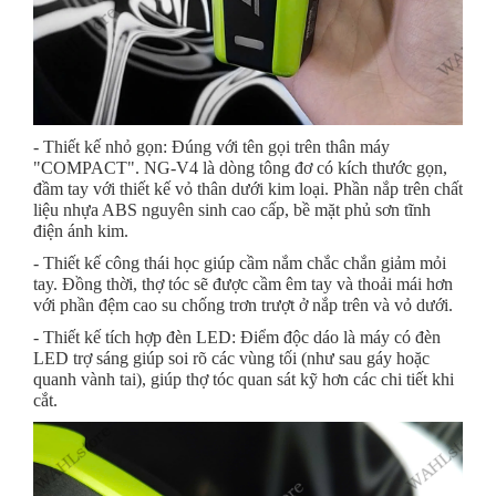
- Thiết kế nhỏ gọn: Đúng với tên gọi trên thân máy
"COMPACT". NG-V4 là dòng tông đơ có kích thước gọn,
đầm tay với thiết kế vỏ thân dưới kim loại. Phần nắp trên chất
liệu nhựa ABS nguyên sinh cao cấp, bề mặt phủ sơn tĩnh
điện ánh kim.
- Thiết kế công thái học giúp cầm nắm chắc chắn giảm mỏi
tay. Đồng thời, thợ tóc sẽ được cầm êm tay và thoải mái hơn
với phần đệm cao su chống trơn trượt ở nắp trên và vỏ dưới.
- Thiết kế tích hợp đèn LED: Điểm độc dáo là máy có đèn
LED trợ sáng giúp soi rõ các vùng tối (như sau gáy hoặc
quanh vành tai), giúp thợ tóc quan sát kỹ hơn các chi tiết khi
cắt.