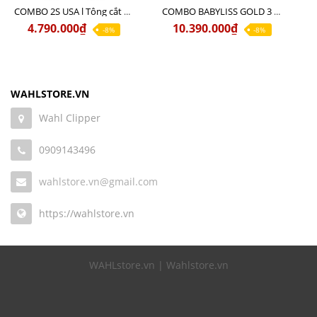
COMBO 2S USA l Tông cắt LEGEND USA CÓ DÂY 220V + Tông pin MAGIC CLIP
COMBO BABYLISS GOLD 3 cao cấp chính hãng
4.790.000₫
10.390.000₫
-8%
-8%
WAHLSTORE.VN
Wahl Clipper
0909143496
wahlstore.vn@gmail.com
https://wahlstore.vn
WAHLstore.vn | Wahlstore.vn