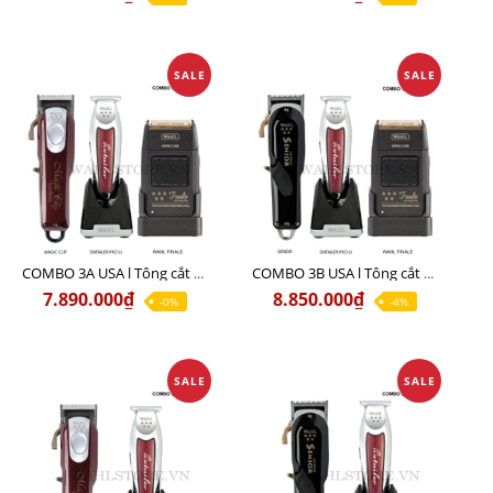
SALE
SALE
COMBO 3A USA l Tông cắt MAGIC + Tông viền DETAILER PRO LI + Cạo khô FINALE
COMBO 3B USA l Tông cắt SENIOR + Tông viền DETAILER PRO LI + Cạo khô FINALE
7.890.000₫
8.850.000₫
-0%
-4%
SALE
SALE