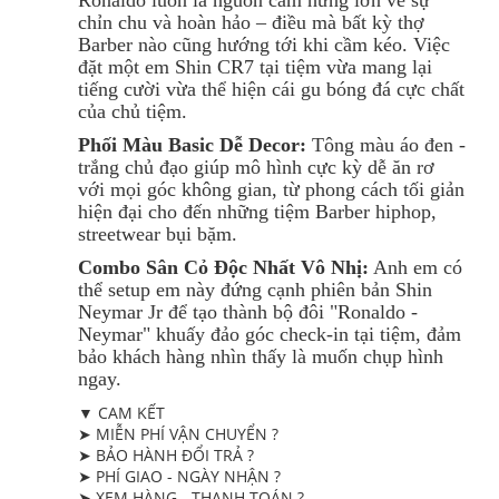
Ronaldo luôn là nguồn cảm hứng lớn về sự
chỉn chu và hoàn hảo – điều mà bất kỳ thợ
Barber nào cũng hướng tới khi cầm kéo. Việc
đặt một em Shin CR7 tại tiệm vừa mang lại
tiếng cười vừa thể hiện cái gu bóng đá cực chất
của chủ tiệm.
Phối Màu Basic Dễ Decor:
Tông màu áo đen -
trắng chủ đạo giúp mô hình cực kỳ dễ ăn rơ
với mọi góc không gian, từ phong cách tối giản
hiện đại cho đến những tiệm Barber hiphop,
streetwear bụi bặm.
Combo Sân Cỏ Độc Nhất Vô Nhị:
Anh em có
thể setup em này đứng cạnh phiên bản Shin
Neymar Jr để tạo thành bộ đôi "Ronaldo -
Neymar" khuấy đảo góc check-in tại tiệm, đảm
bảo khách hàng nhìn thấy là muốn chụp hình
ngay.
▼ CAM KẾT
➤ MIỄN PHÍ VẬN CHUYỂN ?
➤ BẢO HÀNH ĐỔI TRẢ ?
➤ PHÍ GIAO - NGÀY NHẬN ?
➤ XEM HÀNG - THANH TOÁN ?