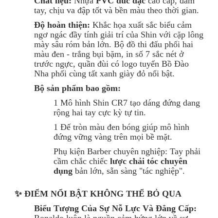
Chất liệu:
Nhựa
PVC đúc đặc
cao cấp, đầm
tay, chịu va đập tốt và bền màu theo thời gian.
Độ hoàn thiện:
Khắc họa xuất sắc biểu cảm
ngơ ngác đầy tính giải trí của Shin với cặp lông
mày sâu róm bản lớn. Bộ đồ thi đấu phối hai
màu đen - trắng bụi bặm, in số 7 sắc nét ở
trước ngực, quần đùi có logo tuyển Bồ Đào
Nha phối cùng tất xanh giày đỏ nổi bật.
Bộ sản phẩm bao gồm:
1 Mô hình Shin CR7 tạo dáng đứng dang
rộng hai tay cực kỳ tự tin.
1 Đế tròn màu đen bóng giúp mô hình
đứng vững vàng trên mọi bề mặt.
Phụ kiện Barber chuyên nghiệp: Tay phải
cầm chắc chiếc
lược chải tóc chuyên
dụng
bản lớn, sẵn sàng "tác nghiệp".
✨ ĐIỂM NỔI BẬT KHÔNG THỂ BỎ QUA
Biểu Tượng Của Sự Nỗ Lực Và Đẳng Cấp: