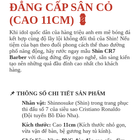
ĐẲNG CẤP SÂN CỎ
(CAO 11CM) 💈
Khi idol quốc dân của hàng triệu anh em mê bóng đá
kết hợp cùng độ lầy lội không đối thủ của Shin! Nếu
tiệm của bạn theo đuổi phong cách thể thao đường
phố năng động, hãy rước ngay mẫu
Shin CR7
Barber
với dáng đứng đầy ngạo nghễ, sẵn sàng kiến
tạo nên những quả đầu đỉnh cao nhất cho khách
hàng.
📌 THÔNG SỐ CHI TIẾT SẢN PHẨM
Nhân vật:
Shinnosuke (Shin) trong trang phục
thi đấu số 7 của siêu sao Cristiano Ronaldo
(Đội tuyển Bồ Đào Nha).
Kích thước:
Cao
11
cm
(Kích thước nhỏ gọn,
vừa vặn để bàn, bệ gương hay tủ kính).