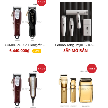
SALE
COMBO 2C USA l Tông cắt Senior + Tông cắt Magic clip
Combo Tông Đơ JRL GHOST 3 Limited Edition Chính Hãng USA
6.440.000₫
SẮP MỞ BÁN
-7%
SALE
SALE