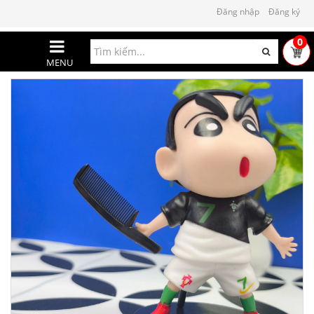
Đăng nhập
Đăng ký
0
MENU