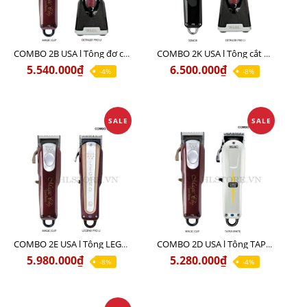
COMBO 2B USA l Tông đơ cắt Magic clip Red + Tông đơ viền Detailer Pro Li
COMBO 2K USA l Tông cắt SENIOR +Tông viền DETAILER PRO LI
5.540.000₫
6.500.000₫
-4%
-8%
SALE
SALE
COMBO 2E USA l Tông LEGEND PRO LI + Tông MAGIC CLIP
COMBO 2D USA l Tông TAPER WHITE + Tông MAGIC CLIP
5.980.000₫
5.280.000₫
-8%
-4%