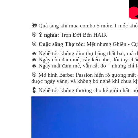
🎁 Quà tặng khi mua combo 5 món: 1 móc khó
🎯
Ý nghĩa:
Trọn Đời Bên HAIR
🎯
Cuộc sống Thợ tóc:
Mệt nhưng Ghiền - Cự
🔥 Nghề tóc không dìm thợ bằng thất bại, mà d
🔥 Ngày còn đam mê, cây kéo nhẹ, đôi tay chắc
🔥 Ngày mất đam mê, vẫn cắt đó – nhưng chỉ l
🎯 Mô hình Barber Passion hiện rõ gương mặt 
được ngày vắng, và không bỏ nghề khi chưa kị
💈 Nghề tóc không thưởng cho kẻ giỏi nhất, n