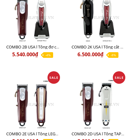
COMBO 2B USA l Tông đơ cắt Magic clip Red + Tông đơ viền Detailer Pro Li
COMBO 2K USA l Tông cắt SENIOR +Tông viền DETAILER PRO LI
5.540.000₫
6.500.000₫
-4%
-8%
SALE
SALE
COMBO 2E USA l Tông LEGEND PRO LI + Tông MAGIC CLIP
COMBO 2D USA l Tông TAPER WHITE + Tông MAGIC CLIP