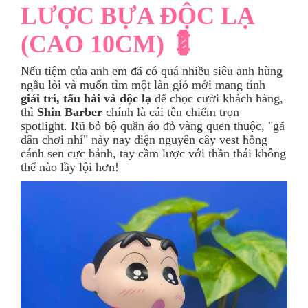
LƯỢC BỰA ĐỘC LẠ
(CAO 10CM) 💈
Nếu tiệm của anh em đã có quá nhiều siêu anh hùng
ngầu lòi và muốn tìm một làn gió mới mang tính
giải trí, tấu hài và độc lạ
để chọc cười khách hàng,
thì
Shin Barber
chính là cái tên chiếm trọn
spotlight. Rũ bỏ bộ quần áo đỏ vàng quen thuộc, "gã
dân chơi nhí" này nay diện nguyên cây vest hồng
cánh sen cực bảnh, tay cầm lược với thần thái không
thể nào lầy lội hơn!