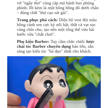
vờ "ngây thơ" cùng cặp má bánh bao phúng
phính. Đi kèm là một bông hồng đỏ dưới chân
– đúng chất "thợ cạo sát gái".
Trang phục phá cách:
Diện bộ vest đùi màu
hồng cánh sen cực kỳ nổi bật, thắt cà vạt sọc
vàng chỉn chu, tạo nên một tổng thể vừa hài
hước vừa "chất chơi".
Phụ kiện Barber:
Tay cầm chắc chiếc
lược
chải tóc Barber chuyên dụng
bản lớn, sẵn
sàng tạo kiểu tóc "bá đạo" nhất cho khách.