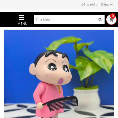
Đăng nhập
Đăng ký
0
MENU