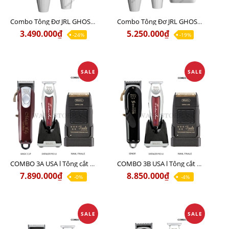
Combo Tông Đơ JRL GHOST 1 Limited Edition Chính Hãng USA
Combo Tông Đơ JRL GHOST 2 Limited Edition Chính Hãng USA
3.490.000₫
5.250.000₫
-24%
-19%
SALE
SALE
COMBO 3A USA l Tông cắt MAGIC + Tông viền DETAILER PRO LI + Cạo khô FINALE
COMBO 3B USA l Tông cắt SENIOR + Tông viền DETAILER PRO LI + Cạo khô FINALE
7.890.000₫
8.850.000₫
-0%
-4%
SALE
SALE