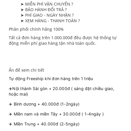
➤ MIỄN PHÍ VẬN CHUYỂN ?
➤ BẢO HÀNH ĐỔI TRẢ ?
➤ PHÍ GIAO - NGÀY NHẬN ?
➤ XEM HÀNG - THANH TOÁN ?
Phân phối chính hãng 100%
Tất cả đơn hàng trên 1.000.000đ đều được hệ thống tự
động miễn phí giao hàng tận nhà toàn quốc.
Ấn để xem chi tiết
Tự động Freeship khi đơn hàng trên 1 triệu
✈️Nội thành Sài gòn + 20.000đ ( sáng đặt chiều giao,
hoặc mai)
✈️ Bình dương + 40.000đ (1-2ngày)
✈️ Miền nam và miền Tây + 30.000đ ( 1-4ngày )
✈️ Miền Trung + 40.000đ (2-5ngày)