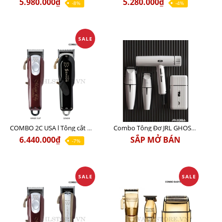
5.980.000₫
5.280.000₫
-8%
-4%
SALE
COMBO 2C USA l Tông cắt Senior + Tông cắt Magic clip
Combo Tông Đơ JRL GHOST 3 Limited Edition Chính Hãng USA
6.440.000₫
SẮP MỞ BÁN
-7%
SALE
SALE