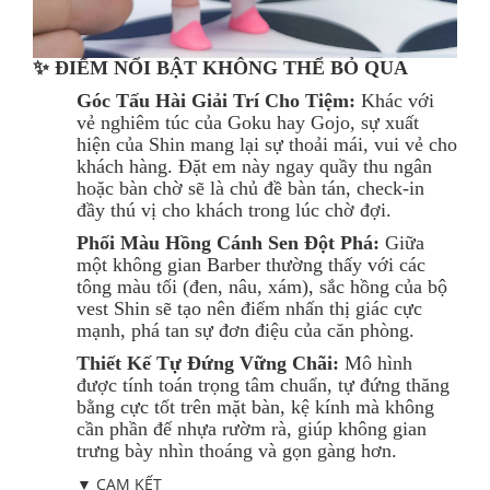
✨ ĐIỂM NỔI BẬT KHÔNG THỂ BỎ QUA
Góc Tấu Hài Giải Trí Cho Tiệm:
Khác với
vẻ nghiêm túc của Goku hay Gojo, sự xuất
hiện của Shin mang lại sự thoải mái, vui vẻ cho
khách hàng. Đặt em này ngay quầy thu ngân
hoặc bàn chờ sẽ là chủ đề bàn tán, check-in
đầy thú vị cho khách trong lúc chờ đợi.
Phối Màu Hồng Cánh Sen Đột Phá:
Giữa
một không gian Barber thường thấy với các
tông màu tối (đen, nâu, xám), sắc hồng của bộ
vest Shin sẽ tạo nên điểm nhấn thị giác cực
mạnh, phá tan sự đơn điệu của căn phòng.
Thiết Kế Tự Đứng Vững Chãi:
Mô hình
được tính toán trọng tâm chuẩn, tự đứng thăng
bằng cực tốt trên mặt bàn, kệ kính mà không
cần phần đế nhựa rườm rà, giúp không gian
trưng bày nhìn thoáng và gọn gàng hơn.
▼ CAM KẾT