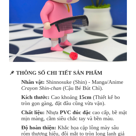
📌 THÔNG SỐ CHI TIẾT SẢN PHẨM
Nhân vật:
Shinnosuke (Shin) - Manga/Anime
Crayon Shin-chan
(Cậu Bé Bút Chì).
Kích thước:
Cao khoảng
15cm
(Thiết kế bo
tròn gọn gàng, đặt đâu cũng vừa vặn).
Chất liệu:
Nhựa
PVC đúc đặc
cao cấp, bề mặt
mịn màng, cầm siêu chắc tay và bền màu.
Độ hoàn thiện:
Khắc họa cặp lông mày sâu
róm thương hiệu, đôi mắt to tròn long lanh giả