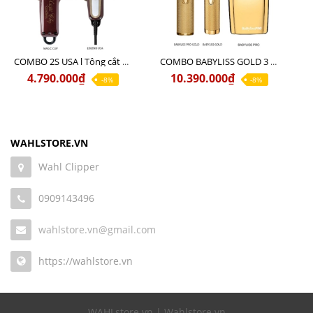
COMBO 2S USA l Tông cắt LEGEND USA CÓ DÂY 220V + Tông pin MAGIC CLIP
COMBO BABYLISS GOLD 3 cao cấp chính hãng
4.790.000₫
10.390.000₫
-8%
-8%
WAHLSTORE.VN
Wahl Clipper
0909143496
wahlstore.vn@gmail.com
https://wahlstore.vn
WAHLstore.vn | Wahlstore.vn