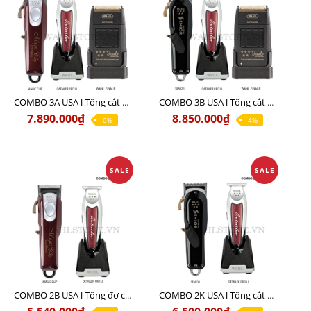
COMBO 3A USA l Tông cắt MAGIC + Tông viền DETAILER PRO LI + Cạo khô FINALE
COMBO 3B USA l Tông cắt SENIOR + Tông viền DETAILER PRO LI + Cạo khô FINALE
7.890.000₫
8.850.000₫
-0%
-4%
SALE
SALE
COMBO 2B USA l Tông đơ cắt Magic clip Red + Tông đơ viền Detailer Pro Li
COMBO 2K USA l Tông cắt SENIOR +Tông viền DETAILER PRO LI