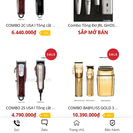
COMBO 2C USA l Tông cắt Senior + Tông cắt Magic clip
Combo Tông Đơ JRL GHOST 3 Limited Edition Chính Hãng USA
6.440.000₫
SẮP MỞ BÁN
-7%
SALE
SALE
COMBO 2S USA l Tông cắt LEGEND USA CÓ DÂY 220V + Tông pin MAGIC CLIP
COMBO BABYLISS GOLD 3 cao cấp chính hãng
4.790.000₫
10.390.000₫
-8%
-8%
Gọi
Zalo
Trang chủ
Bảo hành