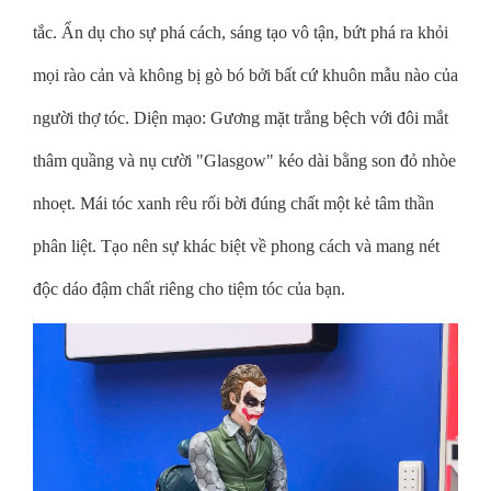
tắc. Ẩn dụ cho sự phá cách, sáng tạo vô tận, bứt phá ra khỏi
mọi rào cản và không bị gò bó bởi bất cứ khuôn mẫu nào của
người thợ tóc. ​Diện mạo: Gương mặt trắng bệch với đôi mắt
thâm quầng và nụ cười "Glasgow" kéo dài bằng son đỏ nhòe
nhoẹt. Mái tóc xanh rêu rối bời đúng chất một kẻ tâm thần
phân liệt. Tạo nên sự khác biệt về phong cách và mang nét
độc dáo đậm chất riêng cho tiệm tóc của bạn.