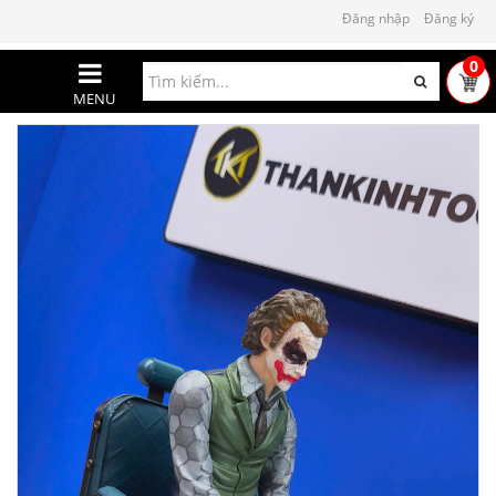
Đăng nhập
Đăng ký
0
MENU