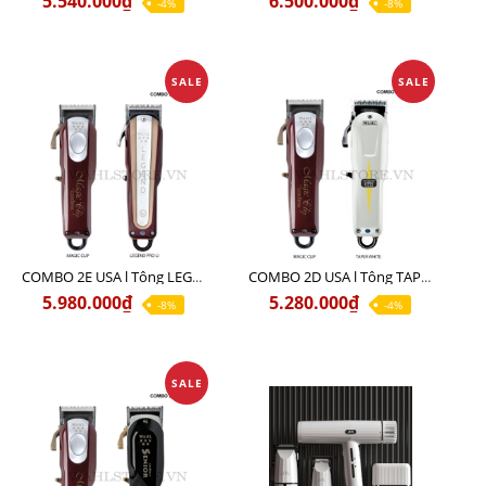
5.540.000₫
6.500.000₫
-4%
-8%
SALE
SALE
COMBO 2E USA l Tông LEGEND PRO LI + Tông MAGIC CLIP
COMBO 2D USA l Tông TAPER WHITE + Tông MAGIC CLIP
5.980.000₫
5.280.000₫
-8%
-4%
SALE