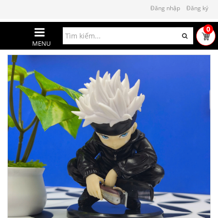
Đăng nhập
Đăng ký
0
MENU