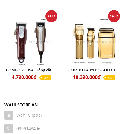
SALE
SALE
COMBO 2S USA l Tông cắt LEGEND USA CÓ DÂY 220V + Tông pin MAGIC CLIP
COMBO BABYLISS GOLD 3 cao cấp chính hãng
4.790.000₫
10.390.000₫
-8%
-8%
WAHLSTORE.VN
Wahl Clipper
0909143496