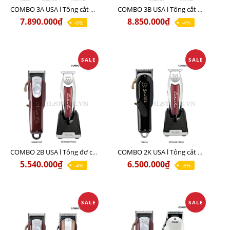
COMBO 3A USA l Tông cắt MAGIC + Tông viền DETAILER PRO LI + Cạo khô FINALE
COMBO 3B USA l Tông cắt SENIOR + Tông viền DETAILER PRO LI + Cạo khô FINALE
7.890.000₫
8.850.000₫
-0%
-4%
SALE
SALE
COMBO 2B USA l Tông đơ cắt Magic clip Red + Tông đơ viền Detailer Pro Li
COMBO 2K USA l Tông cắt SENIOR +Tông viền DETAILER PRO LI
5.540.000₫
6.500.000₫
-4%
-8%
SALE
SALE