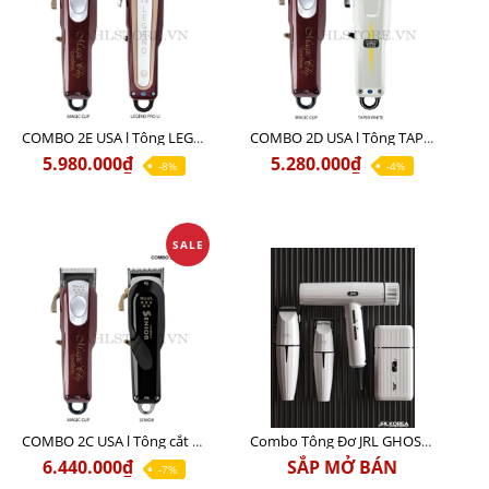
COMBO 2E USA l Tông LEGEND PRO LI + Tông MAGIC CLIP
COMBO 2D USA l Tông TAPER WHITE + Tông MAGIC CLIP
5.980.000₫
5.280.000₫
-8%
-4%
SALE
COMBO 2C USA l Tông cắt Senior + Tông cắt Magic clip
Combo Tông Đơ JRL GHOST 3 Limited Edition Chính Hãng USA
6.440.000₫
SẮP MỞ BÁN
-7%