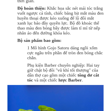
thời gian.
Độ hoàn thiện:
Khắc họa sắc nét mái tóc trắng
vuốt ngược cá tính, chiếc băng bịt mắt màu đen
huyền thoại được kéo xuống để lộ đôi mắt
xanh lục bảo đầy quyền lực. Bộ đồ khoác thể
thao màu đen bóng bẩy được làm tỉ mỉ từ nếp
nhăn áo đến đường khóa kéo.
Bộ sản phẩm bao gồm:
1 Mô hình Gojo Satoru dáng ngồi xổm
cực ngầu trên phần đế tròn đen bóng chắc
chắn.
Phụ kiện Barber chuyên nghiệp: Hai tay
giữ chặt bộ đôi "vũ khí tối thượng" của
dân thợ cạo gồm một chiếc
tông đơ cắt
tóc
và một chiếc
lược Barber
.