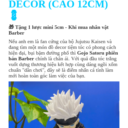
DECOR (CAO 12CM)
💈
🎁 Tặng 1 lược mini 5cm - Khi mua nhân vật
Barber
Nếu anh em là fan cứng của bộ Jujutsu Kaisen và
đang tìm một món đồ decor tiệm tóc có phong cách
hiện đại, bụi bặm đường phố thì
Gojo Satoru phiên
bản Barber
chính là chân ái. Với quả đầu tóc trắng
vuốt dựng thương hiệu kết hợp cùng dáng ngồi xổm
chuẩn "dân chơi", đây sẽ là điểm nhấn cá tính làm
mới hoàn toàn góc làm việc của bạn.