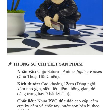
📌 THÔNG SỐ CHI TIẾT SẢN PHẨM
Nhân vật:
Gojo Satoru - Anime
Jujutsu Kaisen
(Chú Thuật Hồi Chiến).
Kích thước:
Cao khoảng
12
cm
(Dáng ngồi
xổm nhỏ gọn, siêu tiết kiệm không gian, dễ
dàng trưng bày ở bất kỳ đâu).
Chất liệu:
Nhựa
PVC đúc đặc
cao cấp, cầm
cực kỳ đầm và chắc tay, nước sơn bền bỉ theo