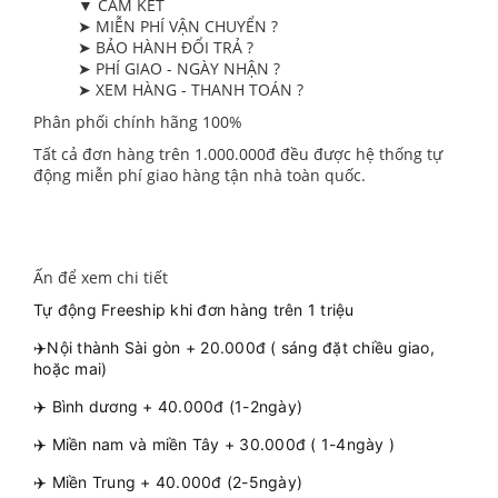
▼ CAM KẾT
➤ MIỄN PHÍ VẬN CHUYỂN ?
➤ BẢO HÀNH ĐỔI TRẢ ?
➤ PHÍ GIAO - NGÀY NHẬN ?
➤ XEM HÀNG - THANH TOÁN ?
Phân phối chính hãng 100%
Tất cả đơn hàng trên 1.000.000đ đều được hệ thống tự
động miễn phí giao hàng tận nhà toàn quốc.
Ấn để xem chi tiết
Tự động Freeship khi đơn hàng trên 1 triệu
✈️Nội thành Sài gòn + 20.000đ ( sáng đặt chiều giao,
hoặc mai)
✈️ Bình dương + 40.000đ (1-2ngày)
✈️ Miền nam và miền Tây + 30.000đ ( 1-4ngày )
✈️ Miền Trung + 40.000đ (2-5ngày)