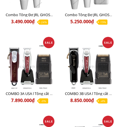
Combo Tông Đơ JRL GHOST 1 Limited Edition Chính Hãng USA
Combo Tông Đơ JRL GHOST 2 Limited Edition Chính Hãng USA
3.490.000₫
5.250.000₫
-24%
-19%
SALE
SALE
COMBO 3A USA l Tông cắt MAGIC + Tông viền DETAILER PRO LI + Cạo khô FINALE
COMBO 3B USA l Tông cắt SENIOR + Tông viền DETAILER PRO LI + Cạo khô FINALE
7.890.000₫
8.850.000₫
-0%
-4%
SALE
SALE