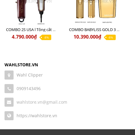
COMBO 2S USA l Tông cắt LEGEND USA CÓ DÂY 220V + Tông pin MAGIC CLIP
COMBO BABYLISS GOLD 3 cao cấp chính hãng
4.790.000₫
10.390.000₫
-8%
-8%
WAHLSTORE.VN
Wahl Clipper
0909143496
wahlstore.vn@gmail.com
https://wahlstore.vn