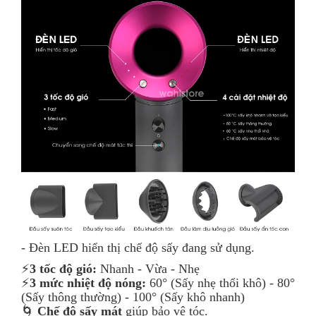
- Đèn LED hiển thị chế độ sấy đang sử dụng.
⚡️
3 tốc độ gió:
Nhanh - Vừa - Nhẹ
⚡️
3 mức nhiệt độ nóng:
60° (Sấy nhẹ thổi khô) - 80°
(Sấy thông thường) - 100° (Sấy khô nhanh)
🌀
Chế độ sấy mát
giúp bảo vệ tóc.