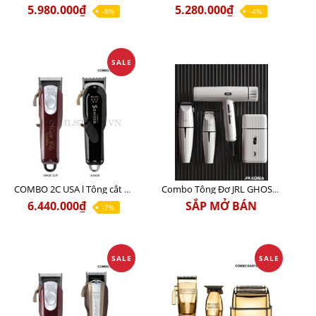
5.980.000₫
5.280.000₫
-8%
-4%
SALE
COMBO 2C USA l Tông cắt Senior + Tông cắt Magic clip
Combo Tông Đơ JRL GHOST 3 Limited Edition Chính Hãng USA
6.440.000₫
SẮP MỞ BÁN
-7%
SALE
SALE