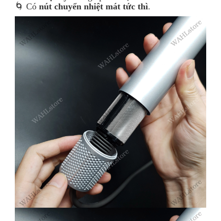
🌀 Có
nút chuyển nhiệt mát tức thì
.