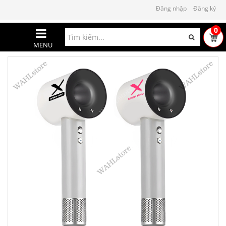
Đăng nhập
Đăng ký
0
MENU