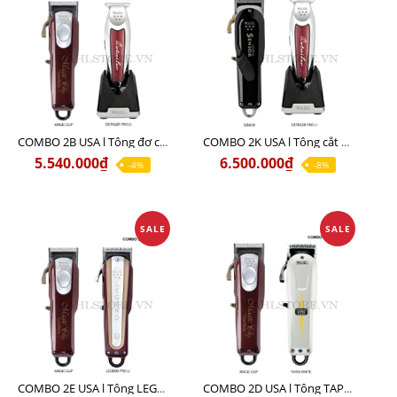
COMBO 2B USA l Tông đơ cắt Magic clip Red + Tông đơ viền Detailer Pro Li
COMBO 2K USA l Tông cắt SENIOR +Tông viền DETAILER PRO LI
5.540.000₫
6.500.000₫
-4%
-8%
SALE
SALE
COMBO 2E USA l Tông LEGEND PRO LI + Tông MAGIC CLIP
COMBO 2D USA l Tông TAPER WHITE + Tông MAGIC CLIP