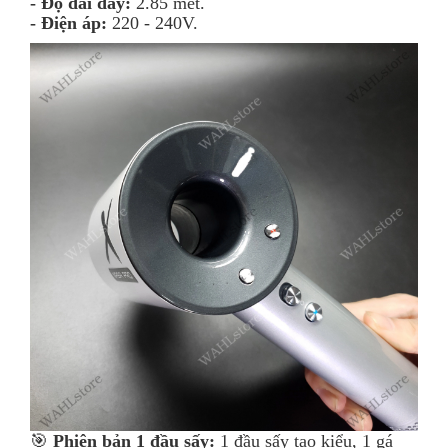
- Độ dài dây:
2.85 mét.
- Điện áp:
220 - 240V.
🎯
Phiên bản 1 đầu sấy:
1 đầu sấy tạo kiểu, 1 gá