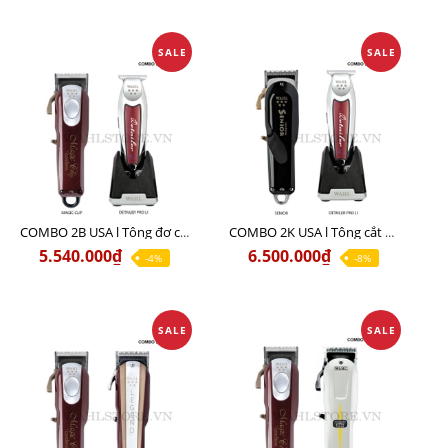
SALE
SALE
COMBO 2B USA l Tông đơ cắt Magic clip Red + Tông đơ viền Detailer Pro Li
COMBO 2K USA l Tông cắt SENIOR +Tông viền DETAILER PRO LI
5.540.000₫
6.500.000₫
-4%
-8%
SALE
SALE