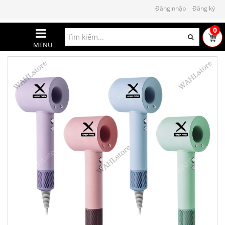
Đăng nhập
Đăng ký
0
MENU