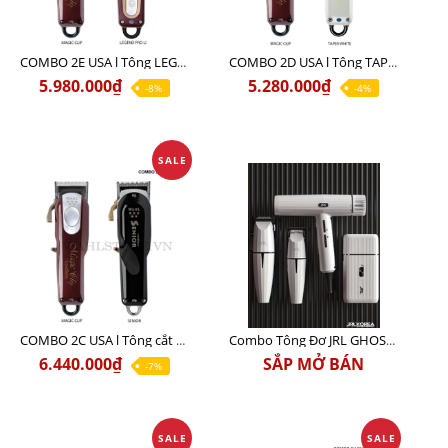
COMBO 2E USA l Tông LEGEND PRO LI + Tông MAGIC CLIP
COMBO 2D USA l Tông TAPER WHITE + Tông MAGIC CLIP
5.980.000₫
5.280.000₫
-8%
-4%
SALE
COMBO 2C USA l Tông cắt Senior + Tông cắt Magic clip
Combo Tông Đơ JRL GHOST 3 Limited Edition Chính Hãng USA
6.440.000₫
SẮP MỞ BÁN
-7%
SALE
SALE