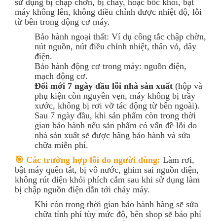
sử dụng bị chập chờn, bị cháy, hoặc bốc khói, bật
máy không lên, không điều chỉnh được nhiệt độ, lỗi
từ bên trong động cơ máy.
Bảo hành ngoại thất: Ví dụ công tắc chập chờn,
nút nguồn, nút điều chỉnh nhiệt, thân vỏ, dây
điện.
Bảo hành động cơ trong máy: nguồn điện,
mạch động cơ.
Đổi mới 7 ngày đầu lỗi nhà sản xuất
(hộp và
phụ kiện còn nguyên vẹn, máy không bị trầy
xước, không bị rơi vỡ tác động từ bên ngoài).
Sau 7 ngày đầu, khi sản phẩm còn trong thời
gian bảo hành nếu sản phẩm có vấn đề lỗi do
nhà sản xuất sẽ được hãng bảo hành và sửa
chữa miễn phí.
🎯 Các trường hợp lỗi do người dùng:
Làm rơi,
bật máy quên tắt, bị vô nước, ghim sai nguồn điện,
không rút điện khỏi phích cắm sau khi sử dụng làm
bị chập nguồn điện dẫn tới cháy máy.
Khi còn trong thời gian bảo hành hãng sẽ sửa
chữa tính phí tùy mức độ, bên shop sẽ báo phí