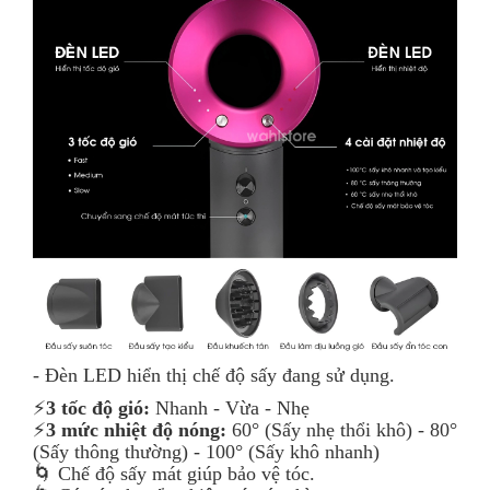
- Đèn LED hiển thị chế độ sấy đang sử dụng.
⚡️
3 tốc độ gió:
Nhanh - Vừa - Nhẹ
⚡️
3 mức nhiệt độ nóng:
60° (Sấy nhẹ thổi khô) - 80°
(Sấy thông thường) - 100° (Sấy khô nhanh)
🌀 Chế độ sấy mát giúp bảo vệ tóc.