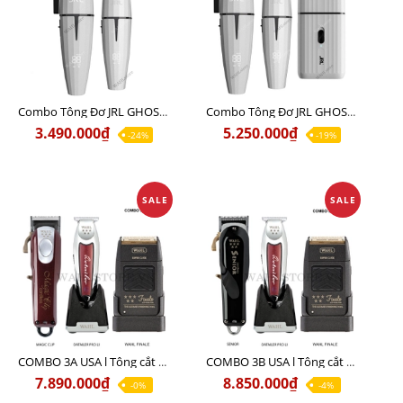
Combo Tông Đơ JRL GHOST 1 Limited Edition Chính Hãng USA
Combo Tông Đơ JRL GHOST 2 Limited Edition Chính Hãng USA
3.490.000₫
5.250.000₫
-24%
-19%
SALE
SALE
COMBO 3A USA l Tông cắt MAGIC + Tông viền DETAILER PRO LI + Cạo khô FINALE
COMBO 3B USA l Tông cắt SENIOR + Tông viền DETAILER PRO LI + Cạo khô FINALE
7.890.000₫
8.850.000₫
-0%
-4%