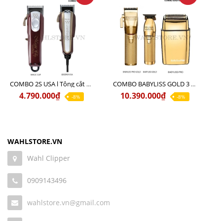
COMBO 2S USA l Tông cắt LEGEND USA CÓ DÂY 220V + Tông pin MAGIC CLIP
COMBO BABYLISS GOLD 3 cao cấp chính hãng
4.790.000₫
10.390.000₫
-8%
-8%
WAHLSTORE.VN
Wahl Clipper
0909143496
wahlstore.vn@gmail.com