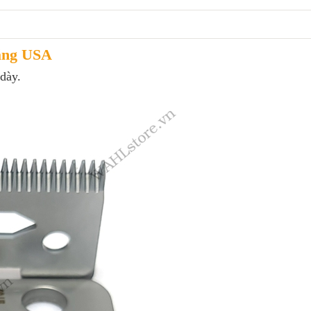
ãng USA
dày.