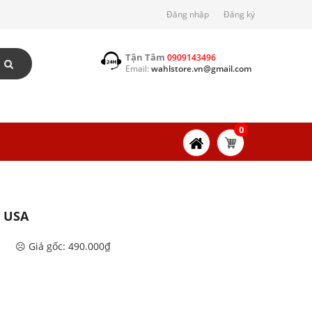
Đăng nhập
Đăng ký
Tận Tâm
0909143496
Email:
wahlstore.vn@gmail.com
0
g USA
☹️ Giá gốc: 490.000₫