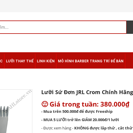
ÁC
LƯỠI THAY THẾ
LINH KIỆN
MÔ HÌNH BARBER TRANG TRÍ ĐỂ BÀN
Lưỡi Sứ Đơn JRL Crom Chính Hãn
🙂 Giá trong tuần: 380.000₫
- Mua trên 500.000đ để được Freeship
- MUA 5 LƯỠI trở lên GIẢM 20.000đ/1 lưỡi
- Được xem hàng -
KHÔNG được lắp thử , cắt thử