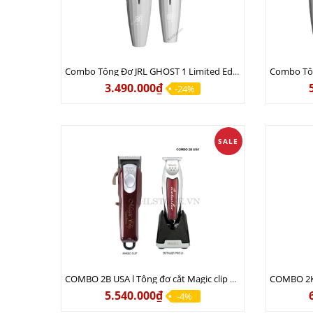
Combo Tông Đơ JRL GHOST 1 Limited Edition Chính Hãng USA
3.490.000₫
-24%
SALE
COMBO 2B USA l Tông đơ cắt Magic clip Red + Tông đơ viền Detailer Pro Li
5.540.000₫
-4%