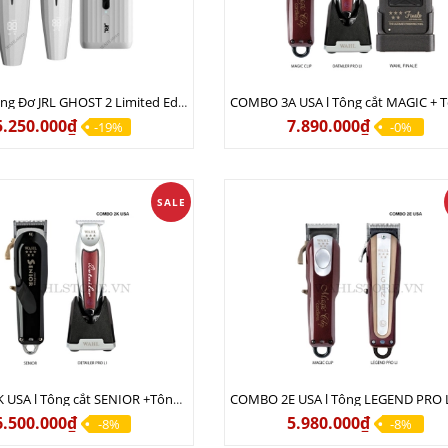
Combo Tông Đơ JRL GHOST 2 Limited Edition Chính Hãng USA
5.250.000₫
7.890.000₫
-19%
-0%
SALE
COMBO 2K USA l Tông cắt SENIOR +Tông viền DETAILER PRO LI
6.500.000₫
5.980.000₫
-8%
-8%