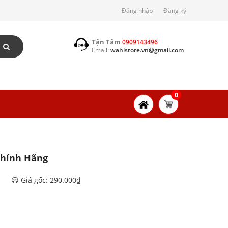
Đăng nhập
Đăng ký
Tận Tâm
0909143496
Email:
wahlstore.vn@gmail.com
0
Chính Hãng
☹️ Giá gốc: 290.000₫