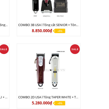
COMBO 3A USA l Tông cắt MAGIC + Tông viền DETAILER PRO LI + Cạo khô FINALE
COMBO 3B USA l Tông cắt SENIOR + Tông viền DETAILER PRO LI + Cạo khô FINALE
8.850.000₫
-4%
SALE
SALE
COMBO 2E USA l Tông LEGEND PRO LI + Tông MAGIC CLIP
COMBO 2D USA l Tông TAPER WHITE + Tông MAGIC CLIP
5.280.000₫
-4%