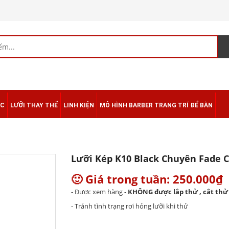
ÁC
LƯỠI THAY THẾ
LINH KIỆN
MÔ HÌNH BARBER TRANG TRÍ ĐỂ BÀN
Lưỡi Kép K10 Black Chuyên Fade 
🙂 Giá trong tuần: 250.000₫
- Được xem hàng -
KHÔNG được lắp thử , cắt thử
- Tránh tình trạng rơi hỏng lưỡi khi thử