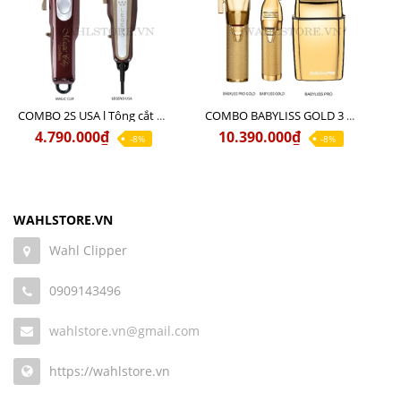
COMBO 2S USA l Tông cắt LEGEND USA CÓ DÂY 220V + Tông pin MAGIC CLIP
COMBO BABYLISS GOLD 3 cao cấp chính hãng
4.790.000₫
10.390.000₫
-8%
-8%
WAHLSTORE.VN
Wahl Clipper
0909143496
wahlstore.vn@gmail.com
https://wahlstore.vn