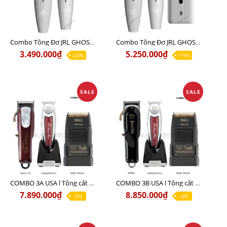
Combo Tông Đơ JRL GHOST 1 Limited Edition Chính Hãng USA
Combo Tông Đơ JRL GHOST 2 Limited Edition Chính Hãng USA
3.490.000₫
5.250.000₫
-24%
-19%
SALE
SALE
COMBO 3A USA l Tông cắt MAGIC + Tông viền DETAILER PRO LI + Cạo khô FINALE
COMBO 3B USA l Tông cắt SENIOR + Tông viền DETAILER PRO LI + Cạo khô FINALE
7.890.000₫
8.850.000₫
-0%
-4%