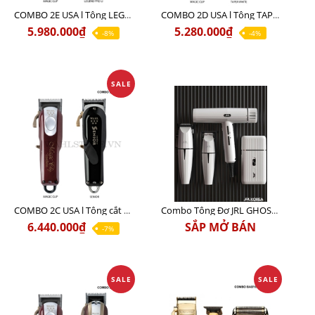
COMBO 2E USA l Tông LEGEND PRO LI + Tông MAGIC CLIP
COMBO 2D USA l Tông TAPER WHITE + Tông MAGIC CLIP
5.980.000₫
5.280.000₫
-8%
-4%
SALE
COMBO 2C USA l Tông cắt Senior + Tông cắt Magic clip
Combo Tông Đơ JRL GHOST 3 Limited Edition Chính Hãng USA
6.440.000₫
SẮP MỞ BÁN
-7%
SALE
SALE