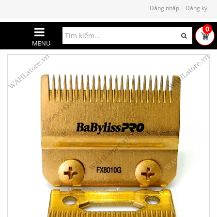
Đăng nhập
Đăng ký
0
MENU