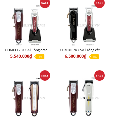
SALE
SALE
COMBO 2B USA l Tông đơ cắt Magic clip Red + Tông đơ viền Detailer Pro Li
COMBO 2K USA l Tông cắt SENIOR +Tông viền DETAILER PRO LI
5.540.000₫
6.500.000₫
-4%
-8%
SALE
SALE