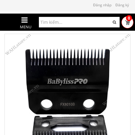
Đăng nhập
Đăng ký
0
MENU