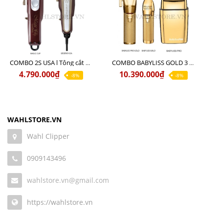
COMBO 2S USA l Tông cắt LEGEND USA CÓ DÂY 220V + Tông pin MAGIC CLIP
COMBO BABYLISS GOLD 3 cao cấp chính hãng
4.790.000₫
10.390.000₫
-8%
-8%
WAHLSTORE.VN
Wahl Clipper
0909143496
wahlstore.vn@gmail.com
https://wahlstore.vn