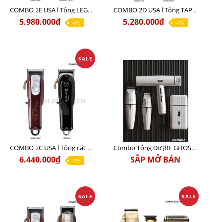
COMBO 2E USA l Tông LEGEND PRO LI + Tông MAGIC CLIP
COMBO 2D USA l Tông TAPER WHITE + Tông MAGIC CLIP
5.980.000₫
5.280.000₫
-8%
-4%
SALE
COMBO 2C USA l Tông cắt Senior + Tông cắt Magic clip
Combo Tông Đơ JRL GHOST 3 Limited Edition Chính Hãng USA
6.440.000₫
SẮP MỞ BÁN
-7%
SALE
SALE