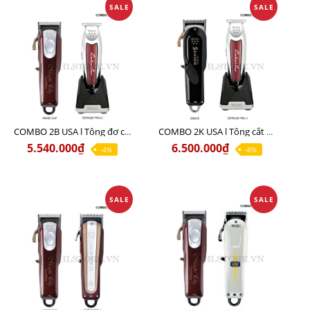
SALE
SALE
COMBO 2B USA l Tông đơ cắt Magic clip Red + Tông đơ viền Detailer Pro Li
COMBO 2K USA l Tông cắt SENIOR +Tông viền DETAILER PRO LI
5.540.000₫
6.500.000₫
-4%
-8%
SALE
SALE