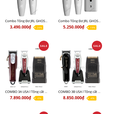
Combo Tông Đơ JRL GHOST 1 Limited Edition Chính Hãng USA
Combo Tông Đơ JRL GHOST 2 Limited Edition Chính Hãng USA
3.490.000₫
5.250.000₫
-24%
-19%
SALE
SALE
COMBO 3A USA l Tông cắt MAGIC + Tông viền DETAILER PRO LI + Cạo khô FINALE
COMBO 3B USA l Tông cắt SENIOR + Tông viền DETAILER PRO LI + Cạo khô FINALE
7.890.000₫
8.850.000₫
-0%
-4%