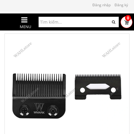
Đăng nhập
Đăng ký
0
MENU