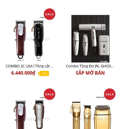
SALE
COMBO 2C USA l Tông cắt Senior + Tông cắt Magic clip
Combo Tông Đơ JRL GHOST 3 Limited Edition Chính Hãng USA
6.440.000₫
SẮP MỞ BÁN
-7%
SALE
SALE