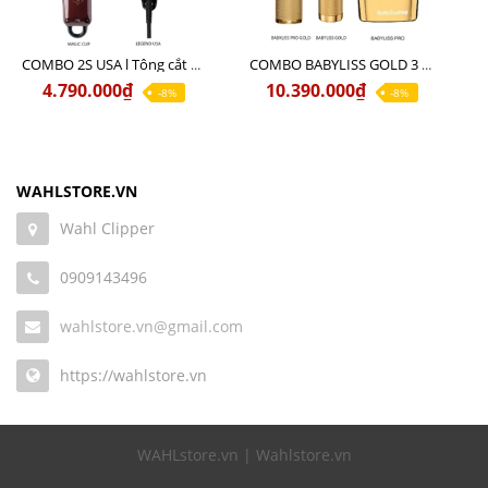
COMBO 2S USA l Tông cắt LEGEND USA CÓ DÂY 220V + Tông pin MAGIC CLIP
COMBO BABYLISS GOLD 3 cao cấp chính hãng
4.790.000₫
10.390.000₫
-8%
-8%
WAHLSTORE.VN
Wahl Clipper
0909143496
wahlstore.vn@gmail.com
https://wahlstore.vn
WAHLstore.vn | Wahlstore.vn