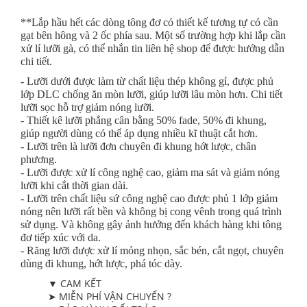
**Lắp hầu hết các dòng tông đơ có thiết kế tương tự có cần
gạt bên hông và 2 ốc phía sau. Một số trường hợp khi lắp cần
xử lí lưỡi gà, có thể nhắn tin liên hệ shop để được hướng dẫn
chi tiết.
- Lưỡi dưới được làm từ chất liệu thép không gỉ, được phủ
lớp DLC chống ăn mòn lưỡi, giúp lưỡi lâu mòn hơn. Chi tiết
lưỡi sọc hỗ trợ giảm nóng lưỡi.
- Thiết kê lưỡi phẳng cân bằng 50% fade, 50% đi khung,
giúp người dùng có thể áp dụng nhiều kĩ thuật cắt hơn.
- Lưỡi trên là lưỡi đơn chuyên đi khung hớt lược, chân
phương.
- Lưỡi được xử lí công nghệ cao, giảm ma sát và giảm nóng
lưỡi khi cắt thời gian dài.
- Lưỡi trên chất liệu sứ công nghệ cao được phủ 1 lớp giảm
nóng nên lưỡi rất bền và không bị cong vênh trong quá trình
sử dụng. Và không gây ảnh hưởng đến khách hàng khi tông
đơ tiếp xúc với da.
- Răng lưỡi được xử lí mỏng nhọn, sắc bén, cắt ngọt, chuyên
dùng đi khung, hớt lược, phá tóc dày.
▼ CAM KẾT
➤ MIỄN PHÍ VẬN CHUYỂN ?