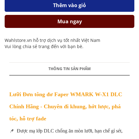
Thêm vào giỏ
Mua ngay
Wahlstore.vn hỗ trợ dịch vụ tốt nhất Việt Nam
Vui lòng chia sẻ trang đến với bạn bè.
THÔNG TIN SẢN PHẨM
Lưỡi Đơn tông đơ Faper WMARK W-X1 DLC
Chính Hãng - Chuyên đi khung, hớt lược, phá
tóc, hỗ trợ fade
📌 Được mạ lớp DLC chống ăn mòn lưỡi, hạn chế gỉ sét,