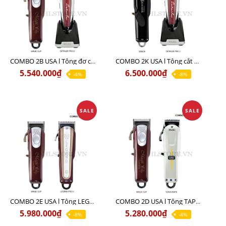
COMBO 2B USA l Tông đơ cắt Magic clip Red + Tông đơ viền Detailer Pro Li
COMBO 2K USA l Tông cắt SENIOR +Tông viền DETAILER PRO LI
5.540.000₫
6.500.000₫
-4%
-8%
SALE
SALE
COMBO 2E USA l Tông LEGEND PRO LI + Tông MAGIC CLIP
COMBO 2D USA l Tông TAPER WHITE + Tông MAGIC CLIP
5.980.000₫
5.280.000₫
-8%
-4%