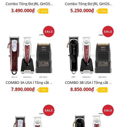
Combo Tông Đơ JRL GHOST 1 Limited Edition Chính Hãng USA
Combo Tông Đơ JRL GHOST 2 Limited Edition Chính Hãng USA
3.490.000₫
5.250.000₫
-24%
-19%
SALE
SALE
COMBO 3A USA l Tông cắt MAGIC + Tông viền DETAILER PRO LI + Cạo khô FINALE
COMBO 3B USA l Tông cắt SENIOR + Tông viền DETAILER PRO LI + Cạo khô FINALE
7.890.000₫
8.850.000₫
-0%
-4%
SALE
SALE