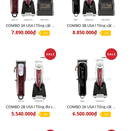
COMBO 3A USA l Tông cắt MAGIC + Tông viền DETAILER PRO LI + Cạo khô FINALE
COMBO 3B USA l Tông cắt SENIOR + Tông viền DETAILER PRO LI + Cạo khô FINALE
7.890.000₫
8.850.000₫
-0%
-4%
SALE
SALE
COMBO 2B USA l Tông đơ cắt Magic clip Red + Tông đơ viền Detailer Pro Li
COMBO 2K USA l Tông cắt SENIOR +Tông viền DETAILER PRO LI
5.540.000₫
6.500.000₫
-4%
-8%