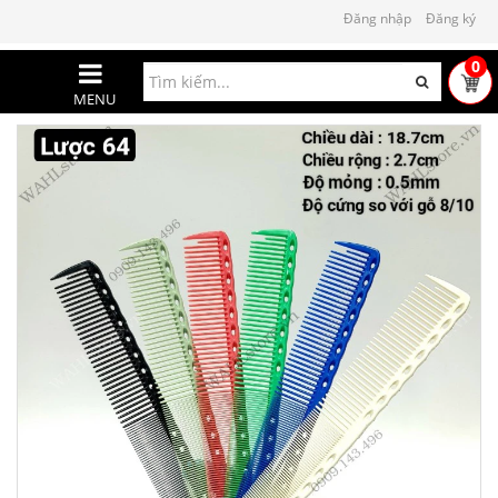
Đăng nhập
Đăng ký
0
MENU