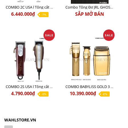
COMBO 2C USA l Tông cắt Senior + Tông cắt Magic clip
Combo Tông Đơ JRL GHOST 3 Limited Edition Chính Hãng USA
6.440.000₫
SẮP MỞ BÁN
-7%
SALE
SALE
COMBO 2S USA l Tông cắt LEGEND USA CÓ DÂY 220V + Tông pin MAGIC CLIP
COMBO BABYLISS GOLD 3 cao cấp chính hãng
4.790.000₫
10.390.000₫
-8%
-8%
WAHLSTORE.VN