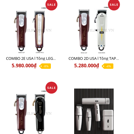
SALE
SALE
COMBO 2E USA l Tông LEGEND PRO LI + Tông MAGIC CLIP
COMBO 2D USA l Tông TAPER WHITE + Tông MAGIC CLIP
5.980.000₫
5.280.000₫
-8%
-4%
SALE