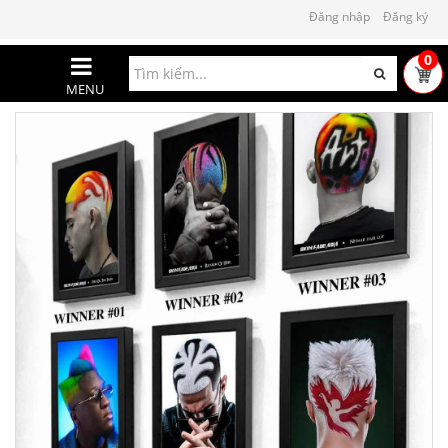
Đăng nhập
Đăng ký
0
MENU