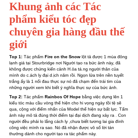
Khung ảnh các Tác
phẩm kiểu tóc đẹp
chuyên gia hàng đầu thế
giới
Top 1:
Tác phẩm
Fire on the Snow
lột tả được 1 mùa đông
lạnh giá tại Stourbridge nơi Người tạo ra bức ảnh này, đã
không được chứng kiến cảnh H.ỏa tá.ng người thân của
mình do c.ách ly đại d.ịch năm rồi. Ngọn lửa trên nền tuyết
trắng ấy là 1 nổi đau thực sự nó đã chạm đến trái tim của
những người xem khi biết ý nghĩa thực sự của bức ảnh.
Top 2:
Tác phẩm
Rainbos Of Hope
bằng việc dựng lên 1
kiểu tóc màu cầu vòng thể hiện cho hi vọng ngày tồi tệ sẽ
qua, cộng với điểm nhấn của Model thể hiện sự bất lực. Tấm
ảnh này mô tả đúng thời điểm tại đại dịch đang xảy ra . Con
người đều phải lo lắng cách ly ,chưa biết tương lai gia đình
công việc mình ra sao. Nó đã nhận được vô số lời tán
thưởng dành cho người tạo ra tác phẩm này.