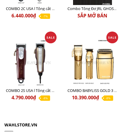
COMBO 2C USA l Tông cắt Senior + Tông cắt Magic clip
Combo Tông Đơ JRL GHOST 3 Limited Edition Chính Hãng USA
6.440.000₫
SẮP MỞ BÁN
-7%
SALE
SALE
COMBO 2S USA l Tông cắt LEGEND USA CÓ DÂY 220V + Tông pin MAGIC CLIP
COMBO BABYLISS GOLD 3 cao cấp chính hãng
4.790.000₫
10.390.000₫
-8%
-8%
WAHLSTORE.VN