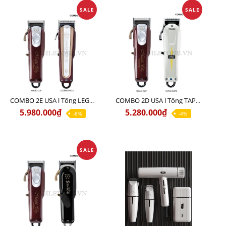
SALE
SALE
COMBO 2E USA l Tông LEGEND PRO LI + Tông MAGIC CLIP
COMBO 2D USA l Tông TAPER WHITE + Tông MAGIC CLIP
5.980.000₫
5.280.000₫
-8%
-4%
SALE