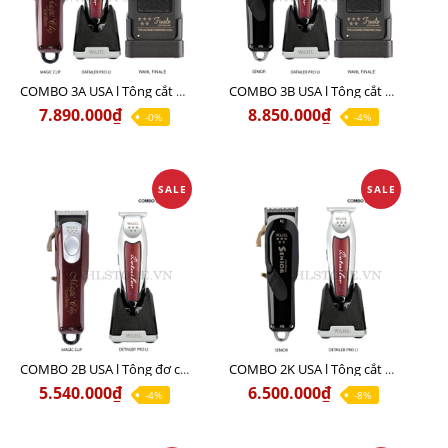
COMBO 3A USA l Tông cắt MAGIC + Tông viền DETAILER PRO LI + Cạo khô FINALE
COMBO 3B USA l Tông cắt SENIOR + Tông viền DETAILER PRO LI + Cạo khô FINALE
7.890.000₫
8.850.000₫
-0%
-4%
SALE
SALE
COMBO 2B USA l Tông đơ cắt Magic clip Red + Tông đơ viền Detailer Pro Li
COMBO 2K USA l Tông cắt SENIOR +Tông viền DETAILER PRO LI
5.540.000₫
6.500.000₫
-4%
-8%