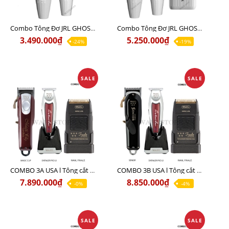
Combo Tông Đơ JRL GHOST 1 Limited Edition Chính Hãng USA
Combo Tông Đơ JRL GHOST 2 Limited Edition Chính Hãng USA
3.490.000₫
5.250.000₫
-24%
-19%
SALE
SALE
COMBO 3A USA l Tông cắt MAGIC + Tông viền DETAILER PRO LI + Cạo khô FINALE
COMBO 3B USA l Tông cắt SENIOR + Tông viền DETAILER PRO LI + Cạo khô FINALE
7.890.000₫
8.850.000₫
-0%
-4%
SALE
SALE