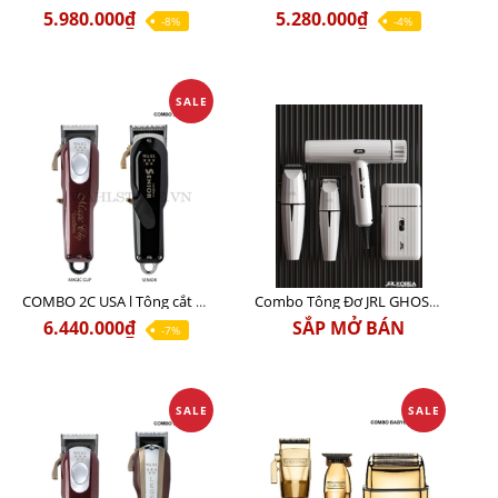
5.980.000₫
5.280.000₫
-8%
-4%
SALE
COMBO 2C USA l Tông cắt Senior + Tông cắt Magic clip
Combo Tông Đơ JRL GHOST 3 Limited Edition Chính Hãng USA
6.440.000₫
SẮP MỞ BÁN
-7%
SALE
SALE