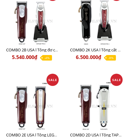
COMBO 2B USA l Tông đơ cắt Magic clip Red + Tông đơ viền Detailer Pro Li
COMBO 2K USA l Tông cắt SENIOR +Tông viền DETAILER PRO LI
5.540.000₫
6.500.000₫
-4%
-8%
SALE
SALE
COMBO 2E USA l Tông LEGEND PRO LI + Tông MAGIC CLIP
COMBO 2D USA l Tông TAPER WHITE + Tông MAGIC CLIP