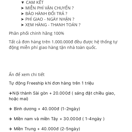
▼ CAM KẾT
➤ MIỄN PHÍ VẬN CHUYỂN ?
➤ BẢO HÀNH ĐỔI TRẢ ?
➤ PHÍ GIAO - NGÀY NHẬN ?
➤ XEM HÀNG - THANH TOÁN ?
Phân phối chính hãng 100%
Tất cả đơn hàng trên 1.000.000đ đều được hệ thống tự
động miễn phí giao hàng tận nhà toàn quốc.
Ấn để xem chi tiết
Tự động Freeship khi đơn hàng trên 1 triệu
✈️Nội thành Sài gòn + 20.000đ ( sáng đặt chiều giao,
hoặc mai)
✈️ Bình dương + 40.000đ (1-2ngày)
✈️ Miền nam và miền Tây + 30.000đ ( 1-4ngày )
✈️ Miền Trung + 40.000đ (2-5ngày)