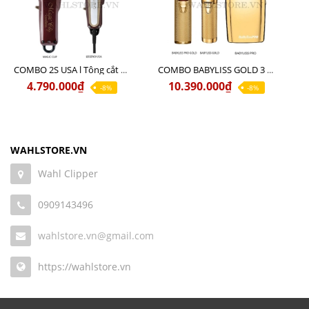
COMBO 2S USA l Tông cắt LEGEND USA CÓ DÂY 220V + Tông pin MAGIC CLIP
COMBO BABYLISS GOLD 3 cao cấp chính hãng
4.790.000₫
10.390.000₫
-8%
-8%
WAHLSTORE.VN
Wahl Clipper
0909143496
wahlstore.vn@gmail.com
https://wahlstore.vn