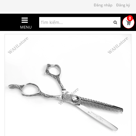
Đăng nhập
Đăng ký
0
MENU