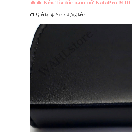
🔥🔥 Kéo Tỉa tóc nam nữ KataPro M10 
🎁 Quà tặng: Ví da đựng kéo