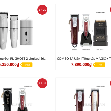
SALE
Combo Tông Đơ JRL GHOST 2 Limited Edition Chính Hãng USA
5.250.000₫
7.890.000₫
-19%
-0%
SALE