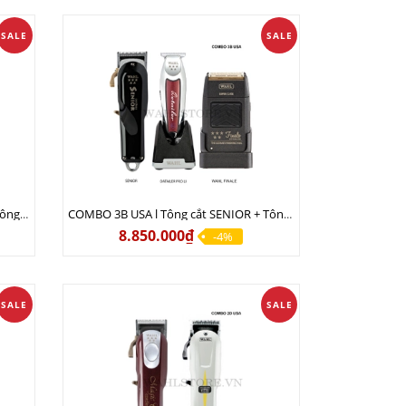
SALE
SALE
COMBO 3A USA l Tông cắt MAGIC + Tông viền DETAILER PRO LI + Cạo khô FINALE
COMBO 3B USA l Tông cắt SENIOR + Tông viền DETAILER PRO LI + Cạo khô FINALE
8.850.000₫
-4%
SALE
SALE