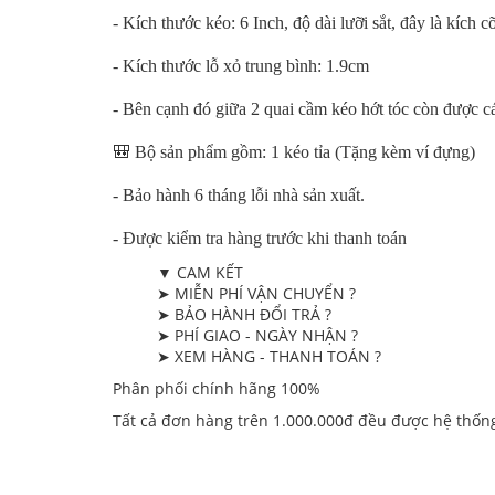
- Kích thước kéo: 6 Inch, độ dài lưỡi sắt, đây là kích cỡ
- Kích thước lỗ xỏ trung bình: 1.9cm
- Bên cạnh đó giữa 2 quai cầm kéo hớt tóc còn được c
🎒 Bộ sản phẩm gồm: 1 kéo tỉa (Tặng kèm ví đựng)
- Bảo hành 6 tháng lỗi nhà sản xuất.
- Được kiểm tra hàng trước khi thanh toán
▼ CAM KẾT
➤ MIỄN PHÍ VẬN CHUYỂN ?
➤ BẢO HÀNH ĐỔI TRẢ ?
➤ PHÍ GIAO - NGÀY NHẬN ?
➤ XEM HÀNG - THANH TOÁN ?
Phân phối chính hãng 100%
Tất cả đơn hàng trên 1.000.000đ đều được hệ thốn