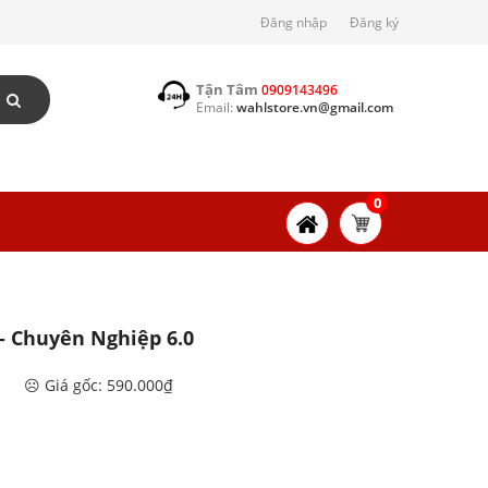
Đăng nhập
Đăng ký
Tận Tâm
0909143496
Email:
wahlstore.vn@gmail.com
0
- Chuyên Nghiệp 6.0
☹️ Giá gốc: 590.000₫
n