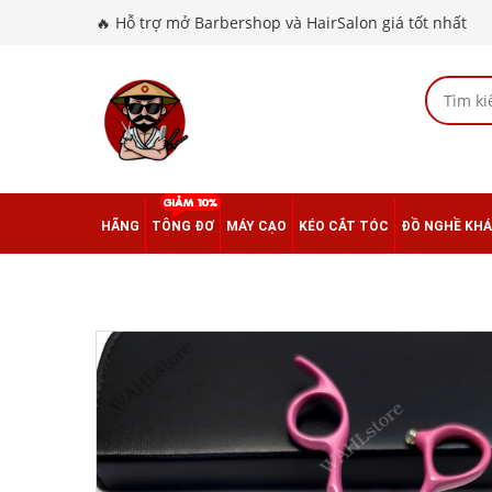
🔥 Hỗ trợ mở Barbershop và HairSalon giá tốt nhất
HÃNG
TÔNG ĐƠ
MÁY CẠO
KÉO CẮT TÓC
ĐỒ NGHỀ KH