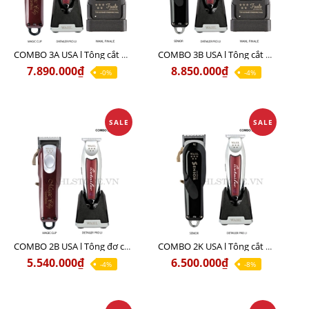
COMBO 3A USA l Tông cắt MAGIC + Tông viền DETAILER PRO LI + Cạo khô FINALE
COMBO 3B USA l Tông cắt SENIOR + Tông viền DETAILER PRO LI + Cạo khô FINALE
7.890.000₫
8.850.000₫
-0%
-4%
SALE
SALE
COMBO 2B USA l Tông đơ cắt Magic clip Red + Tông đơ viền Detailer Pro Li
COMBO 2K USA l Tông cắt SENIOR +Tông viền DETAILER PRO LI
5.540.000₫
6.500.000₫
-4%
-8%