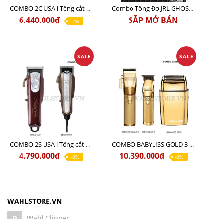
COMBO 2C USA l Tông cắt Senior + Tông cắt Magic clip
Combo Tông Đơ JRL GHOST 3 Limited Edition Chính Hãng USA
6.440.000₫
SẮP MỞ BÁN
-7%
SALE
SALE
COMBO 2S USA l Tông cắt LEGEND USA CÓ DÂY 220V + Tông pin MAGIC CLIP
COMBO BABYLISS GOLD 3 cao cấp chính hãng
4.790.000₫
10.390.000₫
-8%
-8%
WAHLSTORE.VN
Wahl Clipper