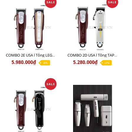
SALE
SALE
COMBO 2E USA l Tông LEGEND PRO LI + Tông MAGIC CLIP
COMBO 2D USA l Tông TAPER WHITE + Tông MAGIC CLIP
5.980.000₫
5.280.000₫
-8%
-4%
SALE