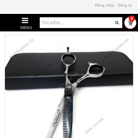
Đăng nhập
Đăng ký
0
MENU