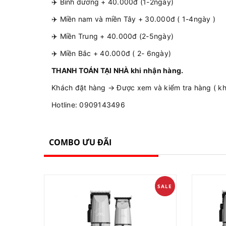
✈️ Bình dương + 40.000đ (1-2ngày)
✈️ Miền nam và miền Tây + 30.000đ ( 1-4ngày )
✈️ Miền Trung + 40.000đ (2-5ngày)
✈️ Miền Bắc + 40.000đ ( 2- 6ngày)
THANH TOÁN TẠI NHÀ khi nhận hàng.
Khách đặt hàng → Được xem và kiểm tra hàng ( khô
Hotline: 0909143496
COMBO ƯU ĐÃI
SALE