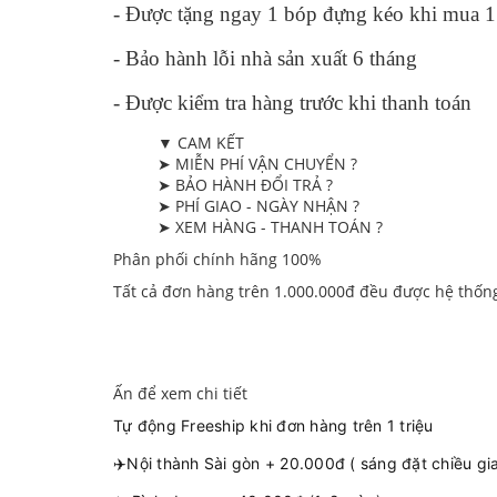
- Được tặng ngay 1 bóp đựng kéo khi mua 1 k
- Bảo hành lỗi nhà sản xuất 6 tháng
- Được kiểm tra hàng trước khi thanh toán
▼ CAM KẾT
➤ MIỄN PHÍ VẬN CHUYỂN ?
➤ BẢO HÀNH ĐỔI TRẢ ?
➤ PHÍ GIAO - NGÀY NHẬN ?
➤ XEM HÀNG - THANH TOÁN ?
Phân phối chính hãng 100%
Tất cả đơn hàng trên 1.000.000đ đều được hệ thốn
Ấn để xem chi tiết
Tự động Freeship khi đơn hàng trên 1 triệu
✈️Nội thành Sài gòn + 20.000đ ( sáng đặt chiều gi