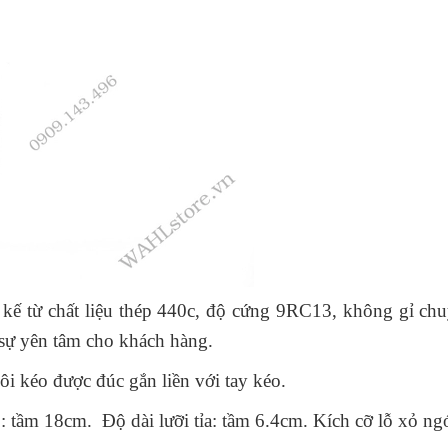
t kế từ chất liệu thép 440c, độ cứng 9RC13, không gỉ chu
 sự yên tâm cho khách hàng.
uôi kéo được đúc gắn liền với tay kéo.
o: tầm 18cm. Độ dài lưỡi tỉa: tầm 6.4cm. Kích cỡ lỗ xỏ ng