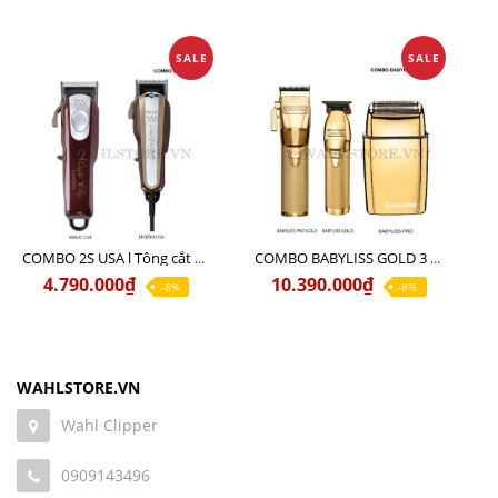
SALE
SALE
COMBO 2S USA l Tông cắt LEGEND USA CÓ DÂY 220V + Tông pin MAGIC CLIP
COMBO BABYLISS GOLD 3 cao cấp chính hãng
4.790.000₫
10.390.000₫
-8%
-8%
WAHLSTORE.VN
Wahl Clipper
0909143496