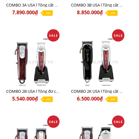
COMBO 3A USA l Tông cắt MAGIC + Tông viền DETAILER PRO LI + Cạo khô FINALE
COMBO 3B USA l Tông cắt SENIOR + Tông viền DETAILER PRO LI + Cạo khô FINALE
7.890.000₫
8.850.000₫
-0%
-4%
SALE
SALE
COMBO 2B USA l Tông đơ cắt Magic clip Red + Tông đơ viền Detailer Pro Li
COMBO 2K USA l Tông cắt SENIOR +Tông viền DETAILER PRO LI
5.540.000₫
6.500.000₫
-4%
-8%
SALE
SALE