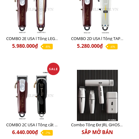
COMBO 2E USA l Tông LEGEND PRO LI + Tông MAGIC CLIP
COMBO 2D USA l Tông TAPER WHITE + Tông MAGIC CLIP
5.980.000₫
5.280.000₫
-8%
-4%
SALE
COMBO 2C USA l Tông cắt Senior + Tông cắt Magic clip
Combo Tông Đơ JRL GHOST 3 Limited Edition Chính Hãng USA
6.440.000₫
SẮP MỞ BÁN
-7%