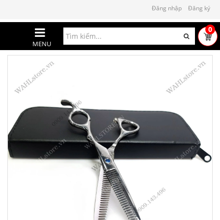
Đăng nhập
Đăng ký
0
MENU