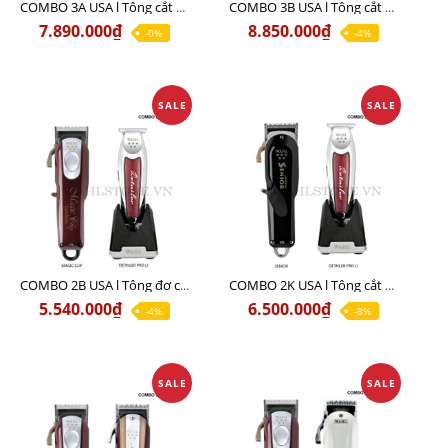
COMBO 3A USA l Tông cắt MAGIC + Tông viền DETAILER PRO LI + Cạo khô FINALE
COMBO 3B USA l Tông cắt SENIOR + Tông viền DETAILER PRO LI + Cạo khô FINALE
7.890.000₫
8.850.000₫
-0%
-4%
SALE
SALE
COMBO 2B USA l Tông đơ cắt Magic clip Red + Tông đơ viền Detailer Pro Li
COMBO 2K USA l Tông cắt SENIOR +Tông viền DETAILER PRO LI
5.540.000₫
6.500.000₫
-4%
-8%
SALE
SALE