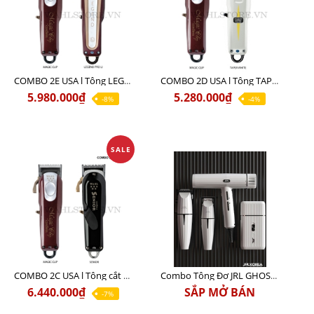
COMBO 2E USA l Tông LEGEND PRO LI + Tông MAGIC CLIP
COMBO 2D USA l Tông TAPER WHITE + Tông MAGIC CLIP
5.980.000₫
5.280.000₫
-8%
-4%
SALE
COMBO 2C USA l Tông cắt Senior + Tông cắt Magic clip
Combo Tông Đơ JRL GHOST 3 Limited Edition Chính Hãng USA
6.440.000₫
SẮP MỞ BÁN
-7%