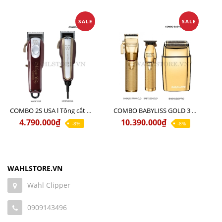
SALE
SALE
COMBO 2S USA l Tông cắt LEGEND USA CÓ DÂY 220V + Tông pin MAGIC CLIP
COMBO BABYLISS GOLD 3 cao cấp chính hãng
4.790.000₫
10.390.000₫
-8%
-8%
WAHLSTORE.VN
Wahl Clipper
0909143496