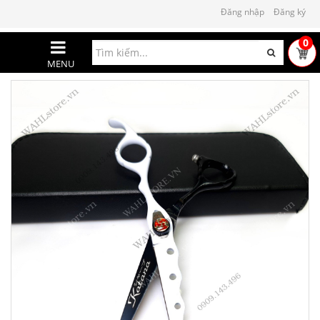
Đăng nhập
Đăng ký
0
MENU