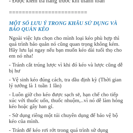
- Được kiểm tra hàng trước khi thanh toán
========================
MỘT SỐ LƯU Ý TRONG KHÂU SỬ DỤNG VÀ
BẢO QUẢN KÉO
Ngoài việc lựa chọn cho mình loại kéo phù hợp thì
quá trình bảo quản nó cũng quan trọng không kém.
Hãy lưu lại ngay nếu bạn muốn kéo dài tuổi thọ cho
em nó nha!
- Tránh cắt trúng lược vì khi đó kéo và lược cũng dễ
bị hư
- Vệ sinh kéo đúng cách, tra dầu định kỳ (Thời gian
lý tưởng là 1 tuần 1 lần)
- Luôn giữ cho kéo được sạch sẽ, hạn chế cho tiếp
xúc với thuốc uốn, thuốc nhuộm,..vì nó dễ làm hỏng
kéo hoặc gây han gỉ.
- Sử dụng riêng một túi chuyên dụng để bảo vệ bộ
kéo của mình.
- Tránh để kéo rơi rớt trong quá trình sử dụng