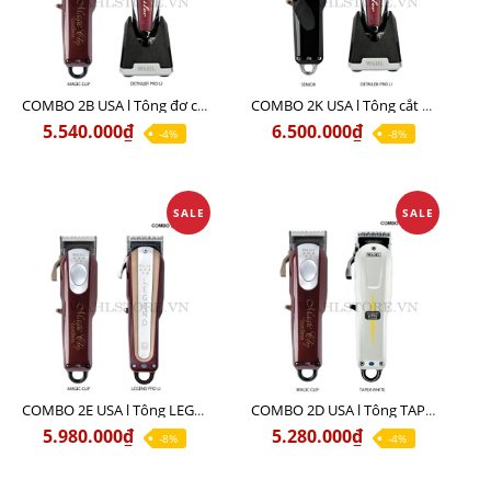
COMBO 2B USA l Tông đơ cắt Magic clip Red + Tông đơ viền Detailer Pro Li
COMBO 2K USA l Tông cắt SENIOR +Tông viền DETAILER PRO LI
5.540.000₫
6.500.000₫
-4%
-8%
SALE
SALE
COMBO 2E USA l Tông LEGEND PRO LI + Tông MAGIC CLIP
COMBO 2D USA l Tông TAPER WHITE + Tông MAGIC CLIP
5.980.000₫
5.280.000₫
-8%
-4%