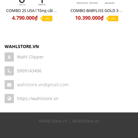
COMBO 2S USA l Tông cắt LEGEND USA CÓ DÂY 220V + Tông pin MAGIC CLIP
COMBO BABYLISS GOLD 3 cao cấp chính hãng
4.790.000₫
10.390.000₫
-8%
-8%
WAHLSTORE.VN
Wahl Clipper
0909143496
wahlstore.vn@gmail.com
https://wahlstore.vn
WAHLstore.vn | Wahlstore.vn