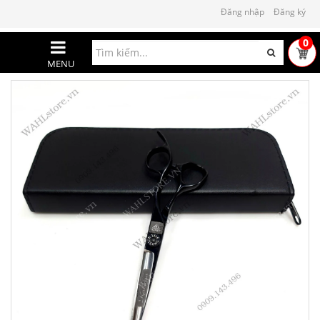
Đăng nhập
Đăng ký
0
MENU