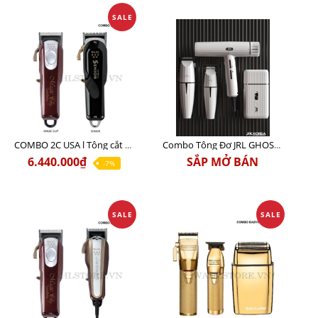
SALE
COMBO 2C USA l Tông cắt Senior + Tông cắt Magic clip
Combo Tông Đơ JRL GHOST 3 Limited Edition Chính Hãng USA
6.440.000₫
SẮP MỞ BÁN
-7%
SALE
SALE