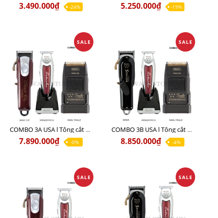
3.490.000₫
5.250.000₫
-24%
-19%
SALE
SALE
COMBO 3A USA l Tông cắt MAGIC + Tông viền DETAILER PRO LI + Cạo khô FINALE
COMBO 3B USA l Tông cắt SENIOR + Tông viền DETAILER PRO LI + Cạo khô FINALE
7.890.000₫
8.850.000₫
-0%
-4%
SALE
SALE