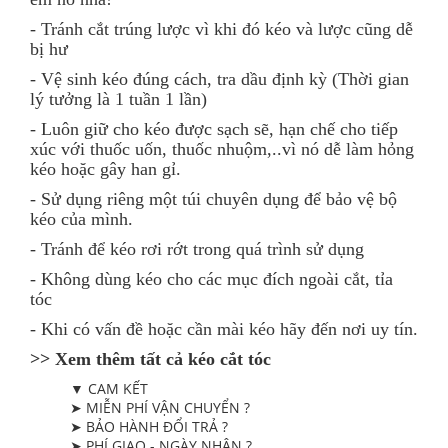
- Tránh cắt trúng lược vì khi đó kéo và lược cũng dễ
bị hư
- Vệ sinh kéo đúng cách, tra dầu định kỳ (Thời gian
lý tưởng là 1 tuần 1 lần)
- Luôn giữ cho kéo được sạch sẽ, hạn chế cho tiếp
xúc với thuốc uốn, thuốc nhuộm,..vì nó dễ làm hỏng
kéo hoặc gây han gỉ.
- Sử dụng riêng một túi chuyên dụng để bảo vệ bộ
kéo của mình.
- Tránh để kéo rơi rớt trong quá trình sử dụng
- Không dùng kéo cho các mục đích ngoài cắt, tỉa
tóc
- Khi có vấn đề hoặc cần mài kéo hãy đến nơi uy tín.
>> Xem thêm tất cả kéo cắt tóc
▼ CAM KẾT
➤ MIỄN PHÍ VẬN CHUYỂN ?
➤ BẢO HÀNH ĐỔI TRẢ ?
➤ PHÍ GIAO - NGÀY NHẬN ?