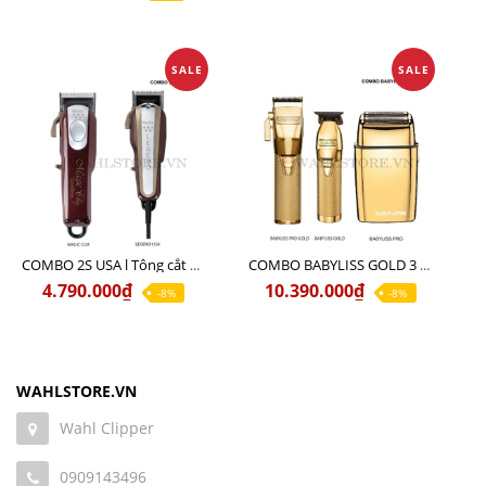
SALE
SALE
COMBO 2S USA l Tông cắt LEGEND USA CÓ DÂY 220V + Tông pin MAGIC CLIP
COMBO BABYLISS GOLD 3 cao cấp chính hãng
4.790.000₫
10.390.000₫
-8%
-8%
WAHLSTORE.VN
Wahl Clipper
0909143496