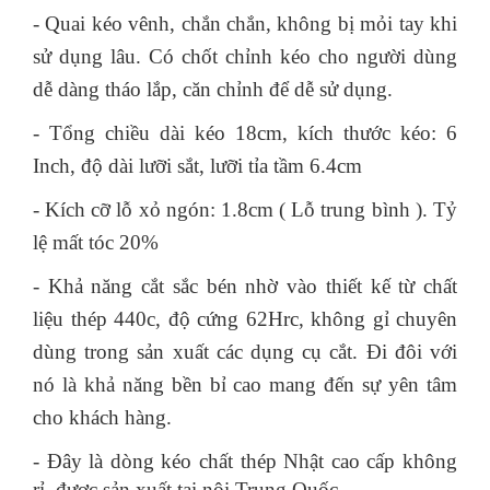
- Quai kéo vênh, chắn chắn, không bị mỏi tay khi
sử dụng lâu. Có chốt chỉnh kéo cho người dùng
dễ dàng tháo lắp, căn chỉnh để dễ sử dụng.
- Tổng chiều dài kéo 18cm, kích thước kéo: 6
Inch, độ dài lưỡi sắt, lưỡi tỉa tầm 6.4cm
- Kích cỡ lỗ xỏ ngón: 1.8cm ( Lỗ trung bình ). Tỷ
lệ mất tóc 20%
- Khả năng cắt sắc bén nhờ vào thiết kế từ chất
liệu thép 440c, độ cứng 62Hrc, không gỉ chuyên
dùng trong sản xuất các dụng cụ cắt. Đi đôi với
nó là khả năng bền bỉ cao mang đến sự yên tâm
cho khách hàng.
-
Đây là dòng kéo chất thép Nhật cao cấp không
rỉ, được sản xuất tại nội Trung Quốc