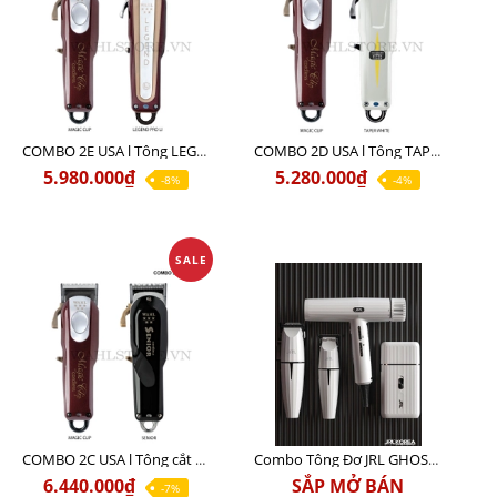
COMBO 2E USA l Tông LEGEND PRO LI + Tông MAGIC CLIP
COMBO 2D USA l Tông TAPER WHITE + Tông MAGIC CLIP
5.980.000₫
5.280.000₫
-8%
-4%
SALE
COMBO 2C USA l Tông cắt Senior + Tông cắt Magic clip
Combo Tông Đơ JRL GHOST 3 Limited Edition Chính Hãng USA
6.440.000₫
SẮP MỞ BÁN
-7%