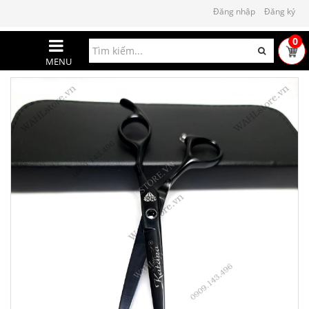
Đăng nhập
Đăng ký
0
MENU