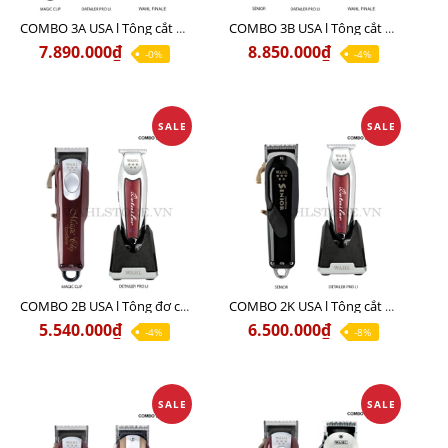
COMBO 3A USA l Tông cắt MAGIC + Tông viền DETAILER PRO LI + Cạo khô FINALE
COMBO 3B USA l Tông cắt SENIOR + Tông viền DETAILER PRO LI + Cạo khô FINALE
7.890.000₫
8.850.000₫
-0%
-4%
SALE
SALE
COMBO 2B USA l Tông đơ cắt Magic clip Red + Tông đơ viền Detailer Pro Li
COMBO 2K USA l Tông cắt SENIOR +Tông viền DETAILER PRO LI
5.540.000₫
6.500.000₫
-4%
-8%
SALE
SALE