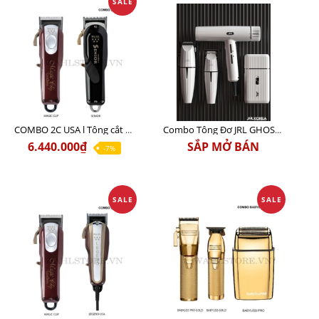
SALE
COMBO 2C USA l Tông cắt Senior + Tông cắt Magic clip
Combo Tông Đơ JRL GHOST 3 Limited Edition Chính Hãng USA
6.440.000₫
SẮP MỞ BÁN
-7%
SALE
SALE