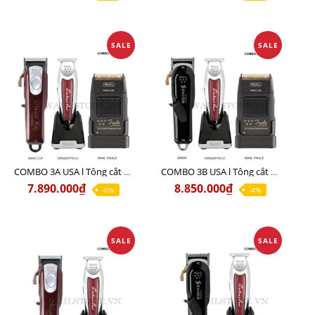
SALE
SALE
COMBO 3A USA l Tông cắt MAGIC + Tông viền DETAILER PRO LI + Cạo khô FINALE
COMBO 3B USA l Tông cắt SENIOR + Tông viền DETAILER PRO LI + Cạo khô FINALE
7.890.000₫
8.850.000₫
-0%
-4%
SALE
SALE