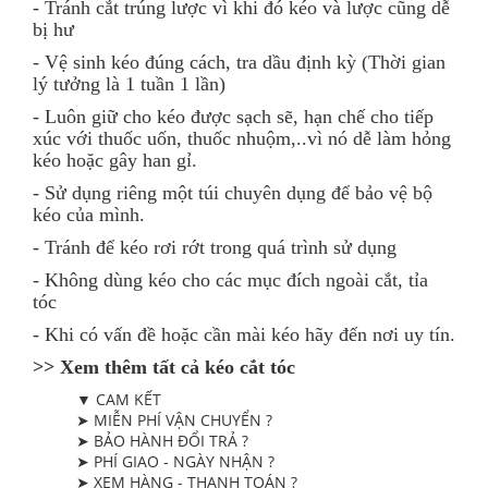
- Tránh cắt trúng lược vì khi đó kéo và lược cũng dễ
bị hư
- Vệ sinh kéo đúng cách, tra dầu định kỳ (Thời gian
lý tưởng là 1 tuần 1 lần)
- Luôn giữ cho kéo được sạch sẽ, hạn chế cho tiếp
xúc với thuốc uốn, thuốc nhuộm,..vì nó dễ làm hỏng
kéo hoặc gây han gỉ.
- Sử dụng riêng một túi chuyên dụng để bảo vệ bộ
kéo của mình.
- Tránh để kéo rơi rớt trong quá trình sử dụng
- Không dùng kéo cho các mục đích ngoài cắt, tỉa
tóc
- Khi có vấn đề hoặc cần mài kéo hãy đến nơi uy tín.
>> Xem thêm tất cả kéo cắt tóc
▼ CAM KẾT
➤ MIỄN PHÍ VẬN CHUYỂN ?
➤ BẢO HÀNH ĐỔI TRẢ ?
➤ PHÍ GIAO - NGÀY NHẬN ?
➤ XEM HÀNG - THANH TOÁN ?