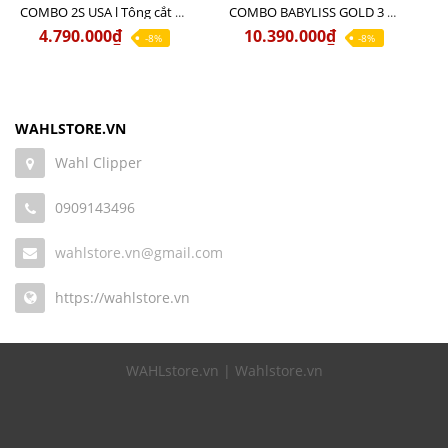
COMBO 2S USA l Tông cắt LEGEND USA CÓ DÂY 220V + Tông pin MAGIC CLIP
COMBO BABYLISS GOLD 3 cao cấp chính hãng
4.790.000₫
10.390.000₫
-8%
-8%
WAHLSTORE.VN
Wahl Clipper
0909143496
wahlstore.vn@gmail.com
https://wahlstore.vn
WAHLstore.vn | Wahlstore.vn