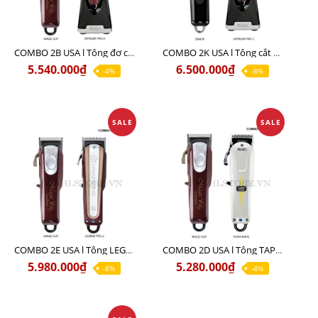
COMBO 2B USA l Tông đơ cắt Magic clip Red + Tông đơ viền Detailer Pro Li
COMBO 2K USA l Tông cắt SENIOR +Tông viền DETAILER PRO LI
5.540.000₫
6.500.000₫
-4%
-8%
SALE
SALE
COMBO 2E USA l Tông LEGEND PRO LI + Tông MAGIC CLIP
COMBO 2D USA l Tông TAPER WHITE + Tông MAGIC CLIP
5.980.000₫
5.280.000₫
-8%
-4%