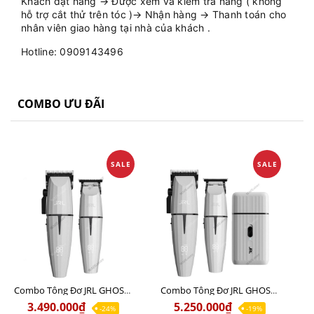
Khách đặt hàng → Được xem và kiểm tra hàng ( không
hỗ trợ cắt thử trên tóc )→ Nhận hàng → Thanh toán cho
nhân viên giao hàng tại nhà của khách .
Hotline: 0909143496
COMBO ƯU ĐÃI
SALE
SALE
Combo Tông Đơ JRL GHOST 1 Limited Edition Chính Hãng USA
Combo Tông Đơ JRL GHOST 2 Limited Edition Chính Hãng USA
3.490.000₫
5.250.000₫
-24%
-19%