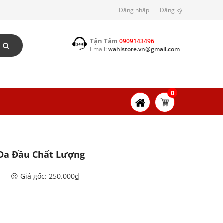
Đăng nhập
Đăng ký
Tận Tâm
0909143496
Email:
wahlstore.vn@gmail.com
0
 Da Đầu Chất Lượng
☹️ Giá gốc: 250.000₫