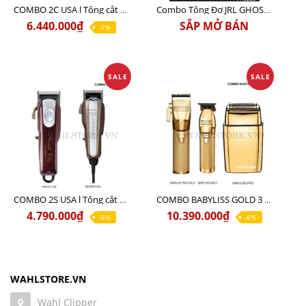
COMBO 2C USA l Tông cắt Senior + Tông cắt Magic clip
Combo Tông Đơ JRL GHOST 3 Limited Edition Chính Hãng USA
6.440.000₫
SẮP MỞ BÁN
-7%
SALE
SALE
COMBO 2S USA l Tông cắt LEGEND USA CÓ DÂY 220V + Tông pin MAGIC CLIP
COMBO BABYLISS GOLD 3 cao cấp chính hãng
4.790.000₫
10.390.000₫
-8%
-8%
WAHLSTORE.VN
Wahl Clipper