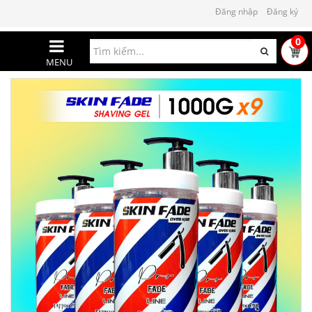
Đăng nhập
Đăng ký
0
MENU