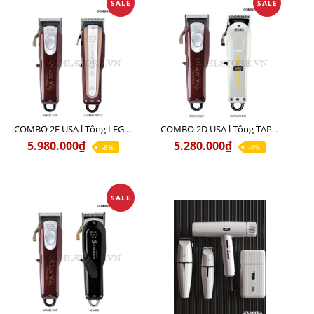
SALE
SALE
COMBO 2E USA l Tông LEGEND PRO LI + Tông MAGIC CLIP
COMBO 2D USA l Tông TAPER WHITE + Tông MAGIC CLIP
5.980.000₫
5.280.000₫
-8%
-4%
SALE