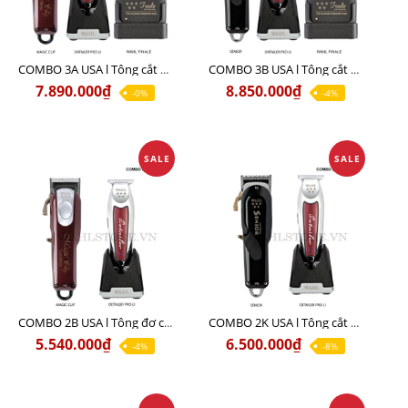
COMBO 3A USA l Tông cắt MAGIC + Tông viền DETAILER PRO LI + Cạo khô FINALE
COMBO 3B USA l Tông cắt SENIOR + Tông viền DETAILER PRO LI + Cạo khô FINALE
7.890.000₫
8.850.000₫
-0%
-4%
SALE
SALE
COMBO 2B USA l Tông đơ cắt Magic clip Red + Tông đơ viền Detailer Pro Li
COMBO 2K USA l Tông cắt SENIOR +Tông viền DETAILER PRO LI
5.540.000₫
6.500.000₫
-4%
-8%