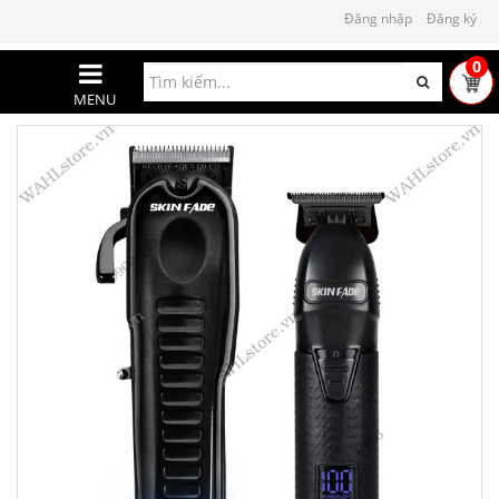
Đăng nhập
Đăng ký
0
MENU