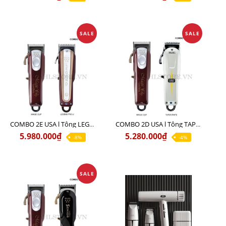
SALE
SALE
COMBO 2E USA l Tông LEGEND PRO LI + Tông MAGIC CLIP
COMBO 2D USA l Tông TAPER WHITE + Tông MAGIC CLIP
5.980.000₫
5.280.000₫
-8%
-4%
SALE