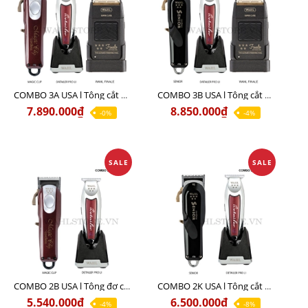
COMBO 3A USA l Tông cắt MAGIC + Tông viền DETAILER PRO LI + Cạo khô FINALE
COMBO 3B USA l Tông cắt SENIOR + Tông viền DETAILER PRO LI + Cạo khô FINALE
7.890.000₫
8.850.000₫
-0%
-4%
SALE
SALE
COMBO 2B USA l Tông đơ cắt Magic clip Red + Tông đơ viền Detailer Pro Li
COMBO 2K USA l Tông cắt SENIOR +Tông viền DETAILER PRO LI
5.540.000₫
6.500.000₫
-4%
-8%