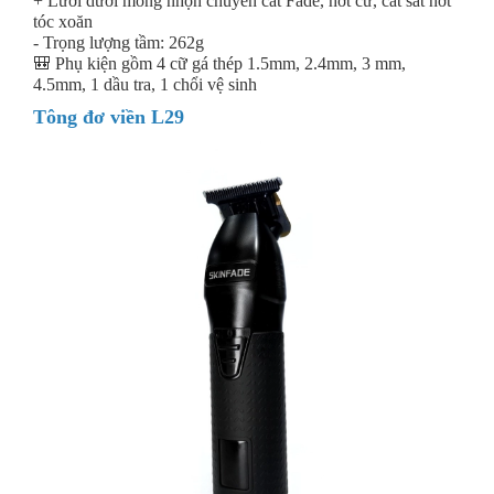
+ Lưỡi dưới mỏng nhọn chuyên cắt Fade, hớt cữ, cắt sát hớt
tóc xoăn
- Trọng lượng tầm: 262g
🎒 Phụ kiện gồm 4 cữ gá thép 1.5mm, 2.4mm, 3 mm,
4.5mm, 1 dầu tra, 1 chổi vệ sinh
Tông đơ viền L29