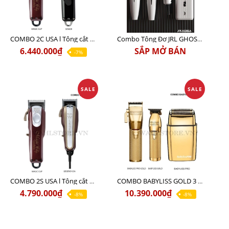
COMBO 2C USA l Tông cắt Senior + Tông cắt Magic clip
Combo Tông Đơ JRL GHOST 3 Limited Edition Chính Hãng USA
6.440.000₫
SẮP MỞ BÁN
-7%
SALE
SALE
COMBO 2S USA l Tông cắt LEGEND USA CÓ DÂY 220V + Tông pin MAGIC CLIP
COMBO BABYLISS GOLD 3 cao cấp chính hãng
4.790.000₫
10.390.000₫
-8%
-8%