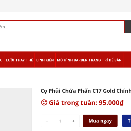
ÁC
LƯỠI THAY THẾ
LINH KIỆN
MÔ HÌNH BARBER TRANG TRÍ ĐỂ BÀN
Cọ Phủi Chứa Phấn C17 Gold Chín
🙂 Giá trong tuần: 95.000₫
Mua ngay
T