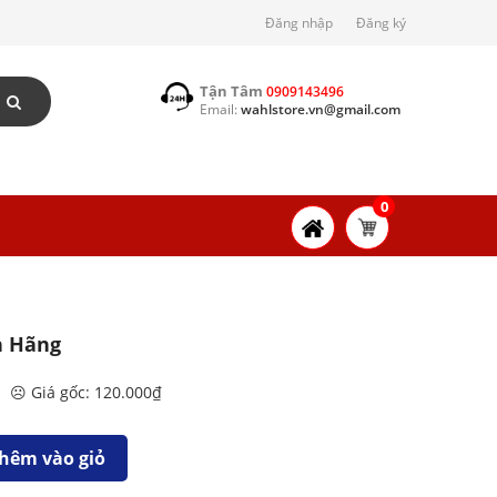
Đăng nhập
Đăng ký
Tận Tâm
0909143496
Email:
wahlstore.vn@gmail.com
0
h Hãng
☹️ Giá gốc: 120.000₫
hêm vào giỏ