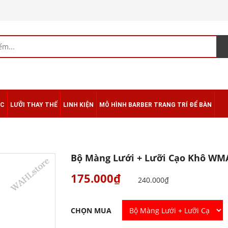
ÁC
LƯỠI THAY THẾ
LINH KIỆN
MÔ HÌNH BARBER TRANG TRÍ ĐỂ BÀN
Bộ Màng Lưới + Lưỡi Cạo Khô WM
175.000₫
240.000₫
CHỌN MUA