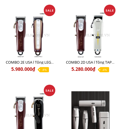
SALE
SALE
COMBO 2E USA l Tông LEGEND PRO LI + Tông MAGIC CLIP
COMBO 2D USA l Tông TAPER WHITE + Tông MAGIC CLIP
5.980.000₫
5.280.000₫
-8%
-4%
SALE