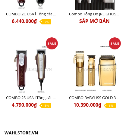
COMBO 2C USA l Tông cắt Senior + Tông cắt Magic clip
Combo Tông Đơ JRL GHOST 3 Limited Edition Chính Hãng USA
6.440.000₫
SẮP MỞ BÁN
-7%
SALE
SALE
COMBO 2S USA l Tông cắt LEGEND USA CÓ DÂY 220V + Tông pin MAGIC CLIP
COMBO BABYLISS GOLD 3 cao cấp chính hãng
4.790.000₫
10.390.000₫
-8%
-8%
WAHLSTORE.VN