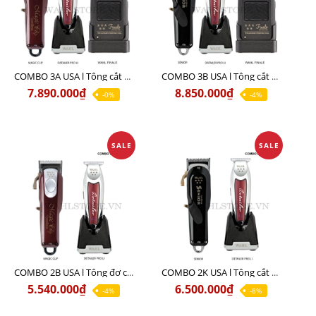
COMBO 3A USA l Tông cắt MAGIC + Tông viền DETAILER PRO LI + Cạo khô FINALE
COMBO 3B USA l Tông cắt SENIOR + Tông viền DETAILER PRO LI + Cạo khô FINALE
7.890.000₫
8.850.000₫
-0%
-4%
SALE
SALE
COMBO 2B USA l Tông đơ cắt Magic clip Red + Tông đơ viền Detailer Pro Li
COMBO 2K USA l Tông cắt SENIOR +Tông viền DETAILER PRO LI
5.540.000₫
6.500.000₫
-4%
-8%