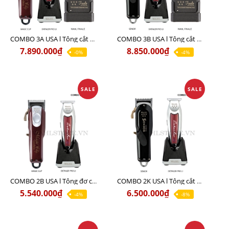
COMBO 3A USA l Tông cắt MAGIC + Tông viền DETAILER PRO LI + Cạo khô FINALE
COMBO 3B USA l Tông cắt SENIOR + Tông viền DETAILER PRO LI + Cạo khô FINALE
7.890.000₫
8.850.000₫
-0%
-4%
SALE
SALE
COMBO 2B USA l Tông đơ cắt Magic clip Red + Tông đơ viền Detailer Pro Li
COMBO 2K USA l Tông cắt SENIOR +Tông viền DETAILER PRO LI
5.540.000₫
6.500.000₫
-4%
-8%