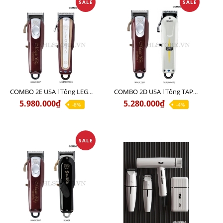
SALE
SALE
COMBO 2E USA l Tông LEGEND PRO LI + Tông MAGIC CLIP
COMBO 2D USA l Tông TAPER WHITE + Tông MAGIC CLIP
5.980.000₫
5.280.000₫
-8%
-4%
SALE