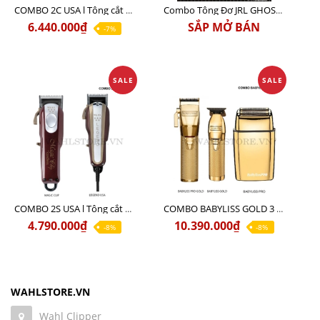
COMBO 2C USA l Tông cắt Senior + Tông cắt Magic clip
Combo Tông Đơ JRL GHOST 3 Limited Edition Chính Hãng USA
6.440.000₫
SẮP MỞ BÁN
-7%
SALE
SALE
COMBO 2S USA l Tông cắt LEGEND USA CÓ DÂY 220V + Tông pin MAGIC CLIP
COMBO BABYLISS GOLD 3 cao cấp chính hãng
4.790.000₫
10.390.000₫
-8%
-8%
WAHLSTORE.VN
Wahl Clipper