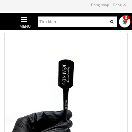
Đăng nhập
Đăng ký
0
MENU