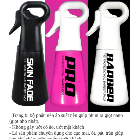
- Trang bị bộ phận nén áp suất nên giúp phun ra giọt nano
(giọt nhỏ nhất).
- Không gây ướt cổ áo, ướt mặt khách
- Là sản phẩm chuyên dụng cho cạo mai, ót, pát, trán giúp
hạn chế chảy nước xuống mặt khách