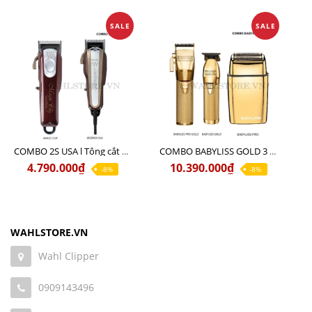
SALE
SALE
COMBO 2S USA l Tông cắt LEGEND USA CÓ DÂY 220V + Tông pin MAGIC CLIP
COMBO BABYLISS GOLD 3 cao cấp chính hãng
4.790.000₫
10.390.000₫
-8%
-8%
WAHLSTORE.VN
Wahl Clipper
0909143496