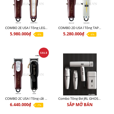
COMBO 2E USA l Tông LEGEND PRO LI + Tông MAGIC CLIP
COMBO 2D USA l Tông TAPER WHITE + Tông MAGIC CLIP
5.980.000₫
5.280.000₫
-8%
-4%
SALE
COMBO 2C USA l Tông cắt Senior + Tông cắt Magic clip
Combo Tông Đơ JRL GHOST 3 Limited Edition Chính Hãng USA
6.440.000₫
SẮP MỞ BÁN
-7%