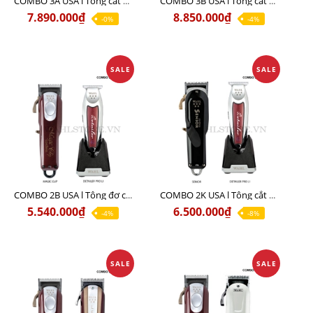
COMBO 3A USA l Tông cắt MAGIC + Tông viền DETAILER PRO LI + Cạo khô FINALE
COMBO 3B USA l Tông cắt SENIOR + Tông viền DETAILER PRO LI + Cạo khô FINALE
7.890.000₫
8.850.000₫
-0%
-4%
SALE
SALE
COMBO 2B USA l Tông đơ cắt Magic clip Red + Tông đơ viền Detailer Pro Li
COMBO 2K USA l Tông cắt SENIOR +Tông viền DETAILER PRO LI
5.540.000₫
6.500.000₫
-4%
-8%
SALE
SALE