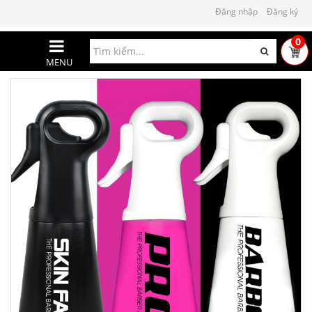
Đăng nhập
Đăng ký
0
MENU