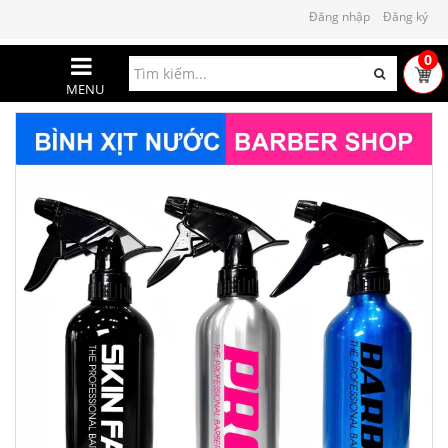
Đăng nhập
Đăng ký
0
MENU