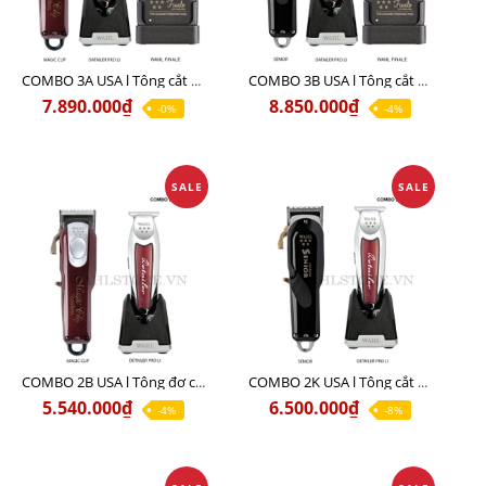
COMBO 3A USA l Tông cắt MAGIC + Tông viền DETAILER PRO LI + Cạo khô FINALE
COMBO 3B USA l Tông cắt SENIOR + Tông viền DETAILER PRO LI + Cạo khô FINALE
7.890.000₫
8.850.000₫
-0%
-4%
SALE
SALE
COMBO 2B USA l Tông đơ cắt Magic clip Red + Tông đơ viền Detailer Pro Li
COMBO 2K USA l Tông cắt SENIOR +Tông viền DETAILER PRO LI
5.540.000₫
6.500.000₫
-4%
-8%