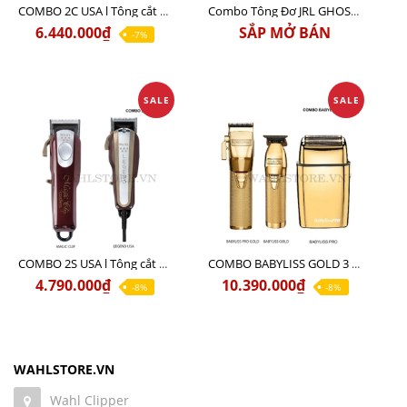
COMBO 2C USA l Tông cắt Senior + Tông cắt Magic clip
Combo Tông Đơ JRL GHOST 3 Limited Edition Chính Hãng USA
6.440.000₫
SẮP MỞ BÁN
-7%
SALE
SALE
COMBO 2S USA l Tông cắt LEGEND USA CÓ DÂY 220V + Tông pin MAGIC CLIP
COMBO BABYLISS GOLD 3 cao cấp chính hãng
4.790.000₫
10.390.000₫
-8%
-8%
WAHLSTORE.VN
Wahl Clipper