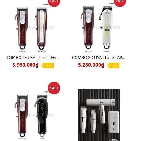
SALE
SALE
COMBO 2E USA l Tông LEGEND PRO LI + Tông MAGIC CLIP
COMBO 2D USA l Tông TAPER WHITE + Tông MAGIC CLIP
5.980.000₫
5.280.000₫
-8%
-4%
SALE