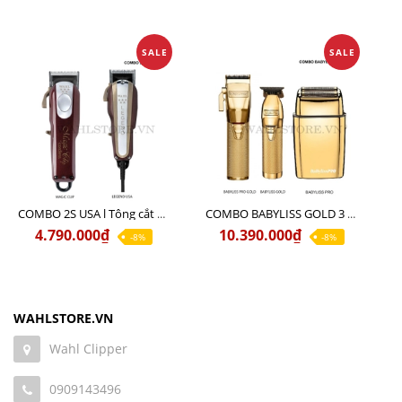
SALE
SALE
COMBO 2S USA l Tông cắt LEGEND USA CÓ DÂY 220V + Tông pin MAGIC CLIP
COMBO BABYLISS GOLD 3 cao cấp chính hãng
4.790.000₫
10.390.000₫
-8%
-8%
WAHLSTORE.VN
Wahl Clipper
0909143496