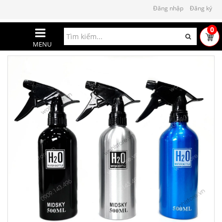
Đăng nhập
Đăng ký
0
MENU