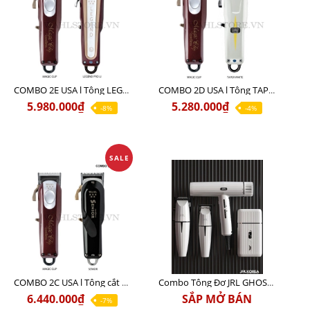
COMBO 2E USA l Tông LEGEND PRO LI + Tông MAGIC CLIP
COMBO 2D USA l Tông TAPER WHITE + Tông MAGIC CLIP
5.980.000₫
5.280.000₫
-8%
-4%
SALE
COMBO 2C USA l Tông cắt Senior + Tông cắt Magic clip
Combo Tông Đơ JRL GHOST 3 Limited Edition Chính Hãng USA
6.440.000₫
SẮP MỞ BÁN
-7%