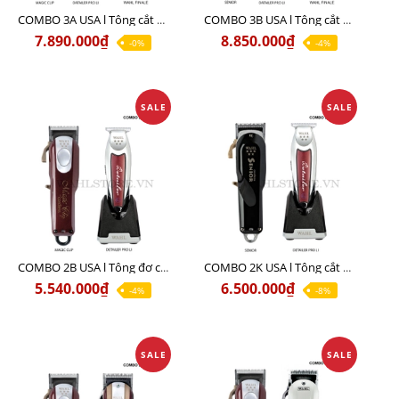
COMBO 3A USA l Tông cắt MAGIC + Tông viền DETAILER PRO LI + Cạo khô FINALE
COMBO 3B USA l Tông cắt SENIOR + Tông viền DETAILER PRO LI + Cạo khô FINALE
7.890.000₫
8.850.000₫
-0%
-4%
SALE
SALE
COMBO 2B USA l Tông đơ cắt Magic clip Red + Tông đơ viền Detailer Pro Li
COMBO 2K USA l Tông cắt SENIOR +Tông viền DETAILER PRO LI
5.540.000₫
6.500.000₫
-4%
-8%
SALE
SALE