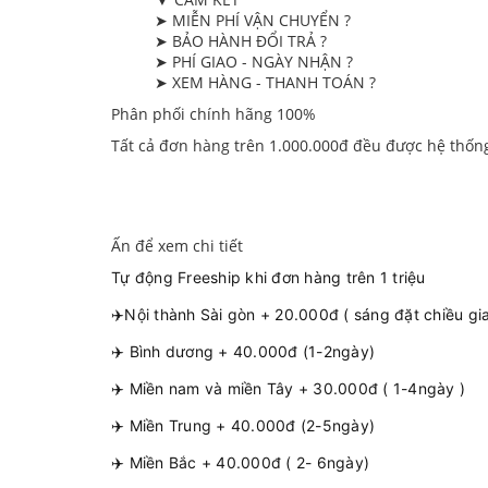
➤ MIỄN PHÍ VẬN CHUYỂN ?
➤ BẢO HÀNH ĐỔI TRẢ ?
➤ PHÍ GIAO - NGÀY NHẬN ?
➤ XEM HÀNG - THANH TOÁN ?
Phân phối chính hãng 100%
Tất cả đơn hàng trên 1.000.000đ đều được hệ thốn
Ấn để xem chi tiết
Tự động Freeship khi đơn hàng trên 1 triệu
✈️Nội thành Sài gòn + 20.000đ ( sáng đặt chiều gi
✈️ Bình dương + 40.000đ (1-2ngày)
✈️ Miền nam và miền Tây + 30.000đ ( 1-4ngày )
✈️ Miền Trung + 40.000đ (2-5ngày)
✈️ Miền Bắc + 40.000đ ( 2- 6ngày)