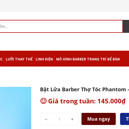
ÁC
LƯỠI THAY THẾ
LINH KIỆN
MÔ HÌNH BARBER TRANG TRÍ ĐỂ BÀN
Bật Lửa Barber Thợ Tóc Phantom -
🙂 Giá trong tuần: 145.000₫
Mua ngay
T