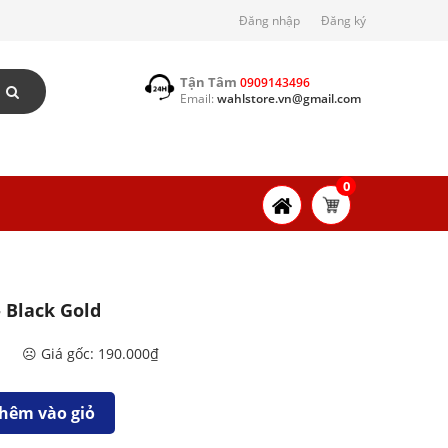
Đăng nhập
Đăng ký
Tận Tâm
0909143496
Email:
wahlstore.vn@gmail.com
0
 Black Gold
☹️ Giá gốc: 190.000₫
hêm vào giỏ