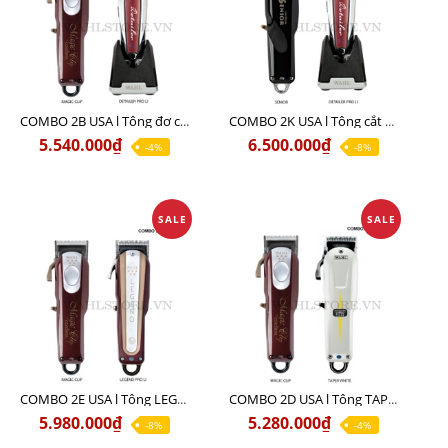
COMBO 2B USA l Tông đơ cắt Magic clip Red + Tông đơ viền Detailer Pro Li
COMBO 2K USA l Tông cắt SENIOR +Tông viền DETAILER PRO LI
5.540.000₫
6.500.000₫
-4%
-8%
SALE
SALE
COMBO 2E USA l Tông LEGEND PRO LI + Tông MAGIC CLIP
COMBO 2D USA l Tông TAPER WHITE + Tông MAGIC CLIP
5.980.000₫
5.280.000₫
-8%
-4%