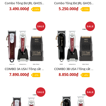
Combo Tông Đơ JRL GHOST 1 Limited Edition Chính Hãng USA
Combo Tông Đơ JRL GHOST 2 Limited Edition Chính Hãng USA
3.490.000₫
5.250.000₫
-24%
-19%
SALE
SALE
COMBO 3A USA l Tông cắt MAGIC + Tông viền DETAILER PRO LI + Cạo khô FINALE
COMBO 3B USA l Tông cắt SENIOR + Tông viền DETAILER PRO LI + Cạo khô FINALE
7.890.000₫
8.850.000₫
-0%
-4%
SALE
SALE