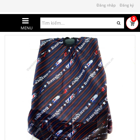
Đăng nhập
Đăng ký
0
MENU