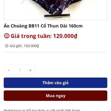
Áo Choàng BB11 Cổ Thun Dài 160cm
🙂 Giá trong tuần: 120.000₫
☹️ Giá gốc: 150.000₫
Thêm vào giỏ
Mua ngay
Wahlstore.vn hỗ trợ dịch vụ tốt nhất Việt Nam