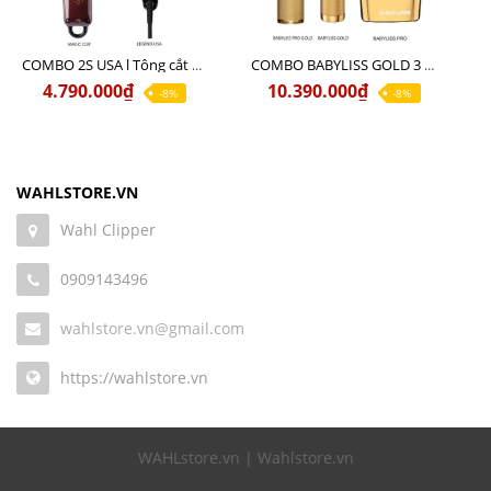
COMBO 2S USA l Tông cắt LEGEND USA CÓ DÂY 220V + Tông pin MAGIC CLIP
COMBO BABYLISS GOLD 3 cao cấp chính hãng
4.790.000₫
10.390.000₫
-8%
-8%
WAHLSTORE.VN
Wahl Clipper
0909143496
wahlstore.vn@gmail.com
https://wahlstore.vn
WAHLstore.vn | Wahlstore.vn