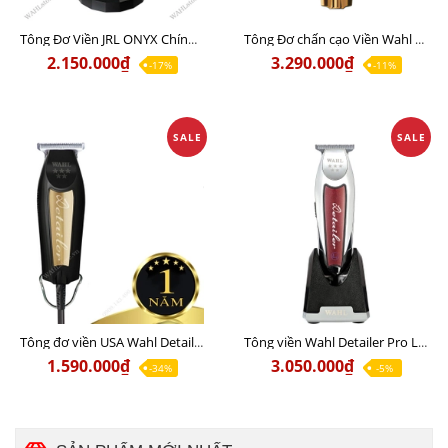
Tông Đơ Viền JRL ONYX Chính Hãng USA
Tông Đơ chấn cạo Viền Wahl Detailer Gold Pro Li Chính Hãng USA sắc bén
2.150.000₫
3.290.000₫
-17%
-11%
SALE
SALE
Tông đơ viền USA Wahl Detailer Gold (Có dây ) chính hãng USA bản 220v
Tông viền Wahl Detailer Pro Li Bấm cạo viền khắc chữ - Sạc 110v lẫn 220v
1.590.000₫
3.050.000₫
-34%
-5%