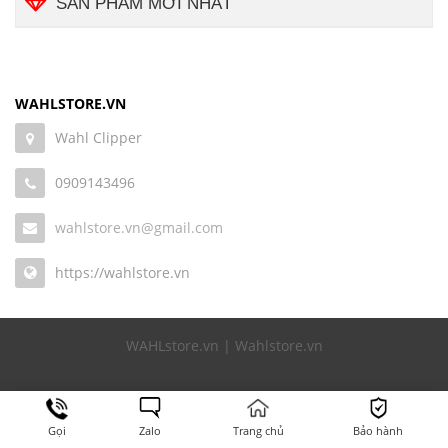
SẢN PHẨM MỚI NHẤT
WAHLSTORE.VN
Wahl Clipper
0909143496
wahlstore.vn@gmail.com
https://wahlstore.vn
WAHLstore.vn | Wahlstore.vn
Gọi
Zalo
Trang chủ
Bảo hành