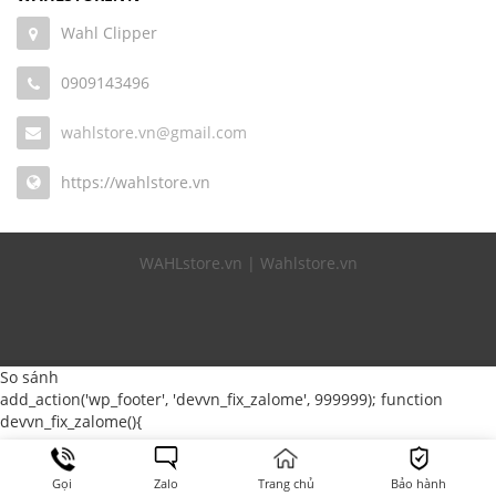
Wahl Clipper
0909143496
wahlstore.vn@gmail.com
https://wahlstore.vn
WAHLstore.vn | Wahlstore.vn
So sánh
add_action('wp_footer', 'devvn_fix_zalome', 999999); function
devvn_fix_zalome(){
Gọi
Zalo
Trang chủ
Bảo hành