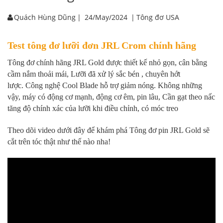
Quách Hùng Dũng
|
24/May/2024
|
Tông đơ USA
Test tông đơ lưỡi đơn JRL Crom chính hãng
Tông đơ chính hãng JRL Gold được thiết kế nhỏ gọn, cân bằng
cầm nắm thoải mái, Lưỡi đã xử lý sắc bén , chuyên hớt
lược. Công nghệ Cool Blade hỗ trợ giảm nóng. Không những
vậy, máy có động cơ mạnh, động cơ êm, pin lâu, Cần gạt theo nấc
tăng độ chính xác của lưỡi khi điều chỉnh, có móc treo
Theo dõi video dưới đây để khám phá Tông đơ pin JRL Gold sẽ
cắt trên tóc thật như thế nào nha!