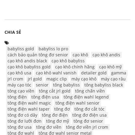
CHIA SẺ
babyliss gold
babyliss lo pro
cách bảo quản tông đơ senior
cạo khô
cạo khô andis
cạo khô andis black
cạo khô babyliss
cạo khô babyliss gold
cạo khô chính hãng
cạo khô mỹ
cạo khô usa
cạo khô wahl vanish
detailer gold
gamma
jrl crom
jrl gold
magic clip
máy cạo khô
máy cạo râu
máy cạo tóc
senior
tông babyliss
tông babyliss black
tông cạo viền
tông cắt jrl gold
tông chấn viền
tông điện
tông điện usa
tông điện wahl legend
tông điện wahl magic
tông điện wahl senior
tông điện wahl taper
tông đơ
tông đơ cắt tóc
tông đơ có dây
tông đơ điện
tông đơ điện usa
tông đơ lưỡi đơn
tông đơ mỹ
tông đơ senior
tông đơ usa
tông đơ viền
tông đơ viền jrl crom
tông đơ wahl
tông đơ wahl senior metal