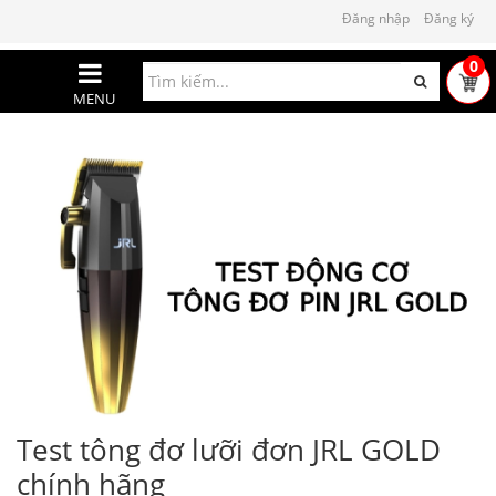
Đăng nhập
Đăng ký
0
MENU
Test tông đơ lưỡi đơn JRL GOLD
chính hãng