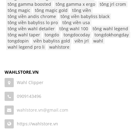
tông gamma boosted
tông gamma x ergo
tông jrl crom
tông magic
tông magic gold
tông viền
tông viền andis chrome
tông viền babyliss black
tông viền babyliss lo pro
tông viền usa
tông viền wahl detailer
tông wahl 100
tông wahl legend
tông wahl taper
tongdo
tongdocoday
tongdokhongday
tongdopin
viền babyliss gold
viền jrl
wahl
wahl legend pro li
wahlstore
WAHLSTORE.VN
Wahl Clipper
0909143496
wahlstore.vn@gmail.com
https://wahlstore.vn