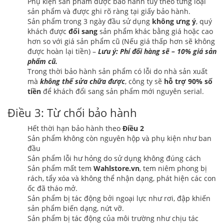
Phụ kiện sản phẩm được bảo hành tùy theo từng loại
sản phẩm và được ghi rõ ràng tại giấy bảo hành.
Sản phẩm trong 3 ngày đầu sử dụng
không ưng ý
, quý
khách được
đổi sang
sản phẩm khác bằng giá hoặc cao
hơn so với giá sản phẩm cũ (Nếu giá thấp hơn sẽ không
được hoàn lại tiền) –
Lưu ý: Phí đổi hàng sẽ – 10% giá sản
phẩm cũ.
Trong thời bảo hành sản phẩm có lỗi do nhà sản xuất
mà
không thể sửa chữa được
, công ty sẽ
hỗ trợ 90% số
tiền
để khách đổi sang sản phẩm mới nguyên serial.
Điều 3: Từ chối bảo hành
Hết thời hạn bảo hành theo
Điều 2
Sản phẩm không còn nguyên hộp và phụ kiện như ban
đầu
Sản phẩm lỗi hư hỏng do sử dụng không đúng cách
Sản phẩm mất tem
Wahlstore.vn
, tem niêm phong bị
rách, tẩy xóa và không thể nhận dạng, phát hiện các con
ốc đã tháo mở.
Sản phẩm bị tác động bởi ngoại lực như rơi, đập khiến
sản phẩm biến dạng, nứt vỡ.
Sản phẩm bị tác động của môi trường như chịu tác