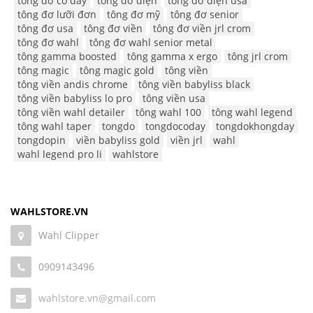
tông đơ có dây
tông đơ điện
tông đơ điện usa
tông đơ lưỡi đơn
tông đơ mỹ
tông đơ senior
tông đơ usa
tông đơ viền
tông đơ viền jrl crom
tông đơ wahl
tông đơ wahl senior metal
tông gamma boosted
tông gamma x ergo
tông jrl crom
tông magic
tông magic gold
tông viền
tông viền andis chrome
tông viền babyliss black
tông viền babyliss lo pro
tông viền usa
tông viền wahl detailer
tông wahl 100
tông wahl legend
tông wahl taper
tongdo
tongdocoday
tongdokhongday
tongdopin
viền babyliss gold
viền jrl
wahl
wahl legend pro li
wahlstore
WAHLSTORE.VN
Wahl Clipper
0909143496
wahlstore.vn@gmail.com