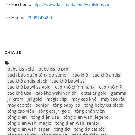
>> Facebook:
https://www.facebook.com/wahlstore.vn
>> Hotline:
0909143496
CHIA SẺ
babyliss gold
babyliss lo pro
cách bảo quản tông đơ senior
cạo khô
cạo khô andis
cạo khô andis black
cạo khô babyliss
cạo khô babyliss gold
cạo khô chính hãng
cạo khô mỹ
cạo khô usa
cạo khô wahl vanish
detailer gold
gamma
jrl crom
jrl gold
magic clip
máy cạo khô
máy cạo râu
máy cạo tóc
senior
tông babyliss
tông babyliss black
tông cạo viền
tông cắt jrl gold
tông chấn viền
tông điện
tông điện usa
tông điện wahl legend
tông điện wahl magic
tông điện wahl senior
tông điện wahl taper
tông đơ
tông đơ cắt tóc