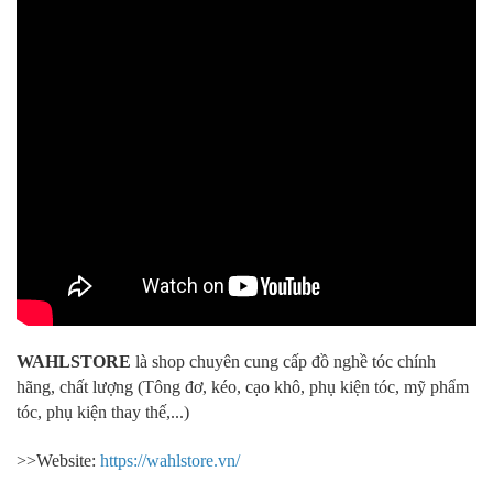
WAHLSTORE
là shop chuyên cung cấp đồ nghề tóc chính
hãng, chất lượng (Tông đơ, kéo, cạo khô, phụ kiện tóc, mỹ phẩm
tóc, phụ kiện thay thế,...)
>>Website:
https://wahlstore.vn/