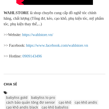
WAHLSTORE
là shop chuyên cung cấp đồ nghề tóc chính
hãng, chất lượng (Tông đơ, kéo, cạo khô, phụ kiện tóc, mỹ phẩm
tóc, phụ kiện thay thế,...)
>>Website:
https://wahlstore.vn/
>> Facebook:
https://www.facebook.com/wahlstore.vn
>> Hotline:
0909143496
CHIA SẺ
babyliss gold
babyliss lo pro
cách bảo quản tông đơ senior
cạo khô
cạo khô andis
cạo khô andis black
cạo khô babyliss