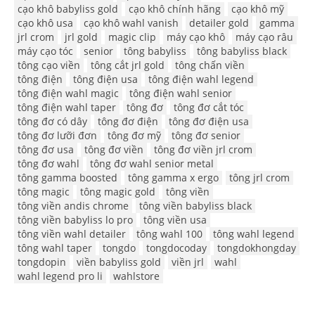
cạo khô babyliss gold
cạo khô chính hãng
cạo khô mỹ
cạo khô usa
cạo khô wahl vanish
detailer gold
gamma
jrl crom
jrl gold
magic clip
máy cạo khô
máy cạo râu
máy cạo tóc
senior
tông babyliss
tông babyliss black
tông cạo viền
tông cắt jrl gold
tông chấn viền
tông điện
tông điện usa
tông điện wahl legend
tông điện wahl magic
tông điện wahl senior
tông điện wahl taper
tông đơ
tông đơ cắt tóc
tông đơ có dây
tông đơ điện
tông đơ điện usa
tông đơ lưỡi đơn
tông đơ mỹ
tông đơ senior
tông đơ usa
tông đơ viền
tông đơ viền jrl crom
tông đơ wahl
tông đơ wahl senior metal
tông gamma boosted
tông gamma x ergo
tông jrl crom
tông magic
tông magic gold
tông viền
tông viền andis chrome
tông viền babyliss black
tông viền babyliss lo pro
tông viền usa
tông viền wahl detailer
tông wahl 100
tông wahl legend
tông wahl taper
tongdo
tongdocoday
tongdokhongday
tongdopin
viền babyliss gold
viền jrl
wahl
wahl legend pro li
wahlstore