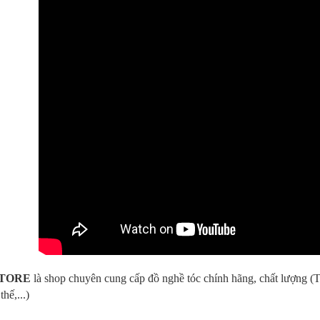
TORE
là shop chuyên cung cấp đồ nghề tóc chính hãng, chất lượng (
thế,...)