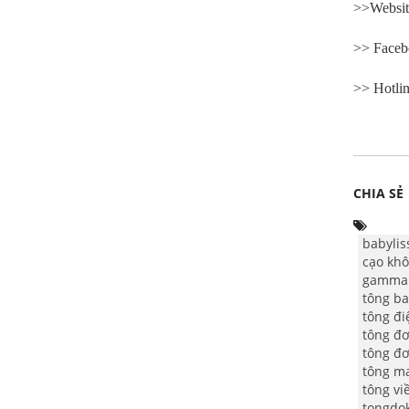
>>Websit
>> Face
>> Hotlin
CHIA SẺ
babylis
cạo khô
gamma
tông ba
tông đi
tông đơ
tông đơ
tông m
tông vi
tongdo