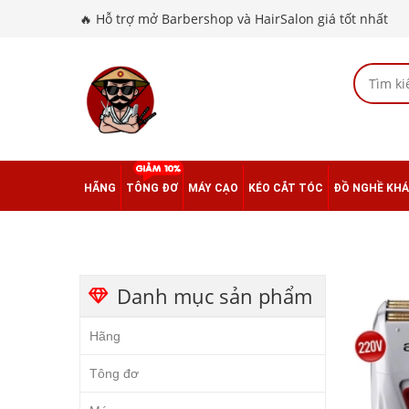
🔥 Hỗ trợ mở Barbershop và HairSalon giá tốt nhất
HÃNG
TÔNG ĐƠ
MÁY CẠO
KÉO CẮT TÓC
ĐỒ NGHỀ KH
Danh mục sản phẩm
Hãng
Tông đơ