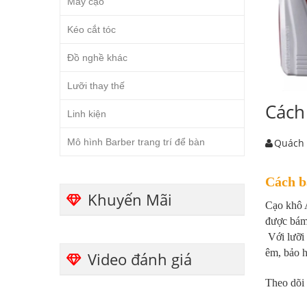
Máy cạo
Kéo cắt tóc
Đồ nghề khác
Lưỡi thay thế
Cách
Linh kiện
Mô hình Barber trang trí để bàn
Quách
Cách b
Khuyến Mãi
Cạo khô A
được bám 
Với lưỡi 
êm, bảo h
Video đánh giá
Theo dõi