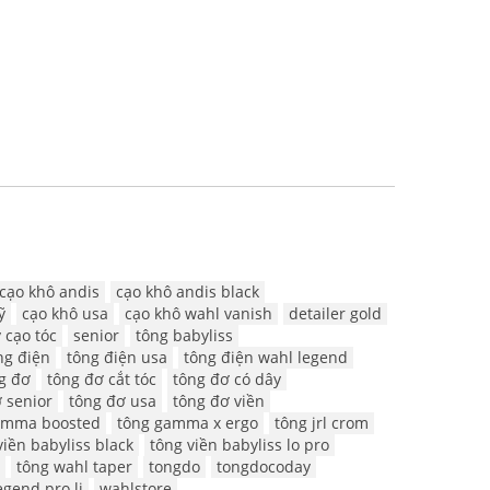
cạo khô andis
cạo khô andis black
ỹ
cạo khô usa
cạo khô wahl vanish
detailer gold
 cạo tóc
senior
tông babyliss
ng điện
tông điện usa
tông điện wahl legend
g đơ
tông đơ cắt tóc
tông đơ có dây
 senior
tông đơ usa
tông đơ viền
amma boosted
tông gamma x ergo
tông jrl crom
viền babyliss black
tông viền babyliss lo pro
tông wahl taper
tongdo
tongdocoday
egend pro li
wahlstore