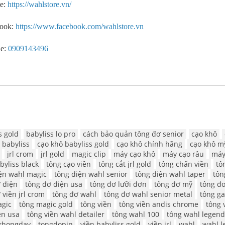
e:
https://wahlstore.vn/
book:
https://www.facebook.com/wahlstore.vn
e:
0909143496
s gold
babyliss lo pro
cách bảo quản tông đơ senior
cạo khô
 babyliss
cạo khô babyliss gold
cạo khô chính hãng
cạo khô m
jrl crom
jrl gold
magic clip
máy cạo khô
máy cạo râu
máy
byliss black
tông cạo viền
tông cắt jrl gold
tông chấn viền
tô
ện wahl magic
tông điện wahl senior
tông điện wahl taper
tôn
 điện
tông đơ điện usa
tông đơ lưỡi đơn
tông đơ mỹ
tông đơ
 viền jrl crom
tông đơ wahl
tông đơ wahl senior metal
tông g
agic
tông magic gold
tông viền
tông viền andis chrome
tông 
ền usa
tông viền wahl detailer
tông wahl 100
tông wahl legend
khongday
tongdopin
viền babyliss gold
viền jrl
wahl
wahl l